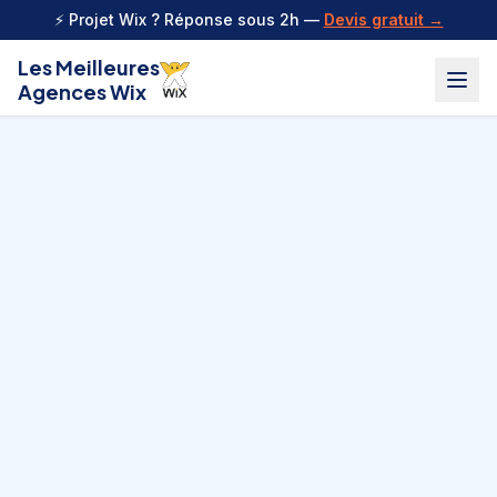
Aller au contenu
⚡ Projet Wix ? Réponse sous 2h —
Devis gratuit →
Les Meilleures
Agences Wix