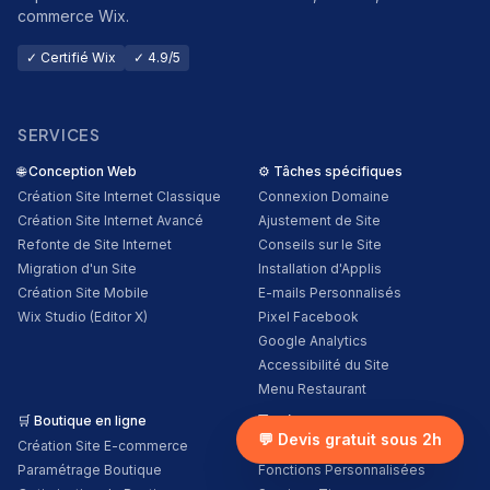
commerce Wix.
✓ Certifié Wix
✓ 4.9/5
SERVICES
🌐
Conception Web
⚙️
Tâches spécifiques
Création Site Internet Classique
Connexion Domaine
Création Site Internet Avancé
Ajustement de Site
Refonte de Site Internet
Conseils sur le Site
Migration d'un Site
Installation d'Applis
Création Site Mobile
E-mails Personnalisés
Wix Studio (Editor X)
Pixel Facebook
Google Analytics
Accessibilité du Site
Menu Restaurant
🛒
Boutique en ligne
💻
Développement Web
💬 Devis gratuit sous 2h
Création Site E-commerce
Conseils sur le Code
Paramétrage Boutique
Fonctions Personnalisées