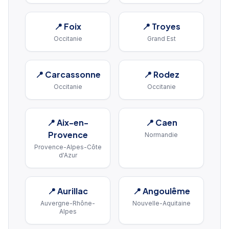
📍
Foix
📍
Troyes
Occitanie
Grand Est
📍
Carcassonne
📍
Rodez
Occitanie
Occitanie
📍
Aix-en-
📍
Caen
Provence
Normandie
Provence-Alpes-Côte
d'Azur
📍
Aurillac
📍
Angoulême
Auvergne-Rhône-
Nouvelle-Aquitaine
Alpes