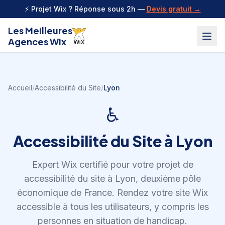
Aller au contenu
⚡ Projet Wix ? Réponse sous 2h —
Devis gratuit →
Les Meilleures
Agences Wix
Accueil
/
Accessibilité du Site
/
Lyon
♿
Accessibilité du Site
à
Lyon
Expert Wix certifié pour votre projet de
accessibilité du site
à
Lyon
,
deuxième pôle
économique de France
.
Rendez votre site Wix
accessible à tous les utilisateurs, y compris les
personnes en situation de handicap.