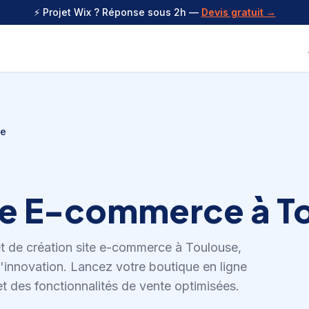
⚡ Projet Wix ? Réponse sous 2h —
Devis gratuit →
se
ite E-commerce
à
T
et de
création site e-commerce
à
Toulouse
,
d'innovation
.
Lancez votre boutique en ligne
t des fonctionnalités de vente optimisées.