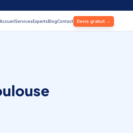
Accueil
Services
Experts
Blog
Contact
Devis gratuit →
oulouse