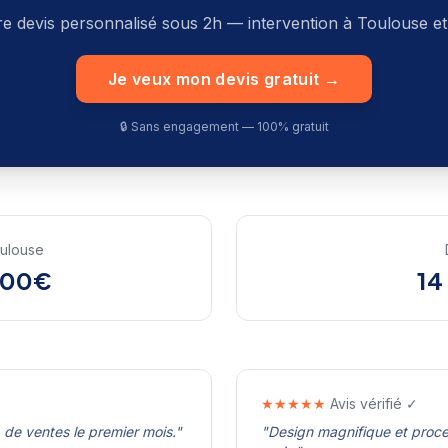
e devis personnalisé sous 2h — intervention à
Toulouse
et
Je veux mon devis gratuit →
🔒 Sans engagement — 100% gratuit
ulouse
500€
14
★★★★★
Avis vérifié ✓
de ventes le premier mois.
"
"
Design magnifique et proces