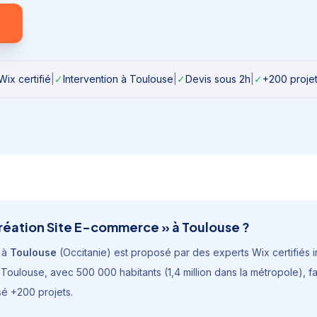
Wix certifié
|
✓
Intervention à
Toulouse
|
✓
Devis sous 2h
|
✓
+200 projet
réation Site E-commerce
» à
Toulouse
?
à
Toulouse
(
Occitanie
) est proposé par des experts Wix certifiés in
.
Toulouse
, avec
500 000 habitants (1,4 million dans la métropole)
, f
sé +200 projets.