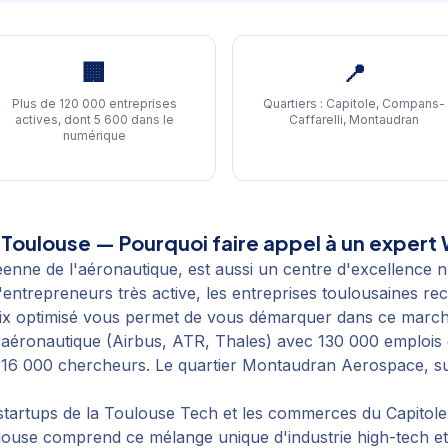
🏢
📍
Plus de 120 000 entreprises
Quartiers :
Capitole, Compans-
actives, dont 5 600 dans le
Caffarelli, Montaudran
numérique
à
Toulouse
— Pourquoi faire appel à un expert 
opéenne de l'aéronautique, est aussi un centre d'excellenc
trepreneurs très active, les entreprises toulousaines re
ix optimisé vous permet de vous démarquer dans ce marc
'aéronautique (Airbus, ATR, Thales) avec 130 000 emplois dir
16 000 chercheurs. Le quartier Montaudran Aerospace, sur 
 startups de la Toulouse Tech et les commerces du Capitole
louse comprend ce mélange unique d'industrie high-tech et 