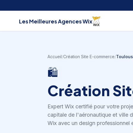
Aller au contenu
Les Meilleures
Agences Wix
Accueil
/
Création Site E-commerce
/
Toulou
🛍️
Création S
Expert Wix certifié pour votre proj
capitale de l'aéronautique et ville 
Wix avec un design professionnel e