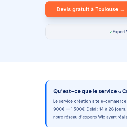
Devis gratuit à
Toulouse
→
✓
Expert 
Qu'est-ce que le service «
C
Le service
création site e-commerce
900€ — 1 500€
. Délai :
14 à 28 jours
notre réseau d'experts Wix ayant réali