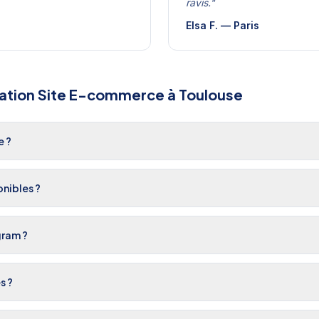
ravis.
"
Elsa F.
—
Paris
ation Site E-commerce
à
Toulouse
e ?
nibles ?
gram ?
s ?