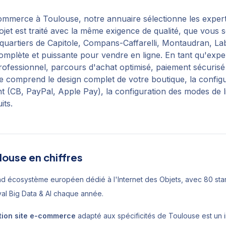
-commerce
à
Toulouse
, notre annuaire sélectionne les expert
ojet est traité avec la même exigence de qualité, que vous
quartiers de
Capitole, Compans-Caffarelli, Montaudran, La
mplète et puissante pour vendre en ligne. En tant qu'exper
 professionnel, parcours d'achat optimisé, paiement sécuri
 comprend le design complet de votre boutique, la configur
(CB, PayPal, Apple Pay), la configuration des modes de livr
its.
louse
en chiffres
and écosystème européen dédié à l'Internet des Objets, avec 80 sta
ival Big Data & AI chaque année.
tion site e-commerce
adapté aux spécificités de
Toulouse
est un 