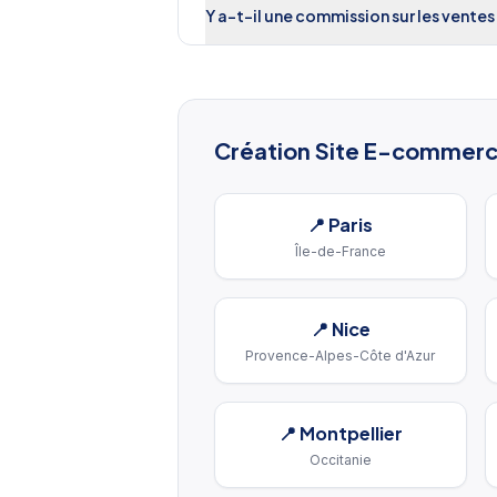
Y a-t-il une commission sur les ventes
Création Site E-commer
📍
Paris
Île-de-France
📍
Nice
Provence-Alpes-Côte d'Azur
📍
Montpellier
Occitanie