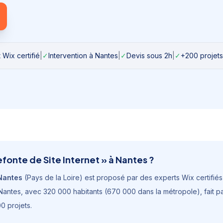
 Wix certifié
|
✓
Intervention à
Nantes
|
✓
Devis sous 2h
|
✓
+200 projets
efonte de Site Internet
» à
Nantes
?
Nantes
(
Pays de la Loire
) est proposé par des experts Wix certifiés i
Nantes
, avec
320 000 habitants (670 000 dans la métropole)
, fait 
0 projets.