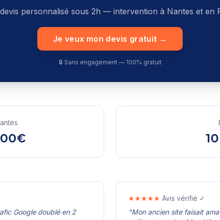
devis personnalisé sous 2h — intervention à
Nantes
et en
Je veux mon devis gratuit →
🔒 Sans engagement — 100% gratuit
antes
500€
10
★★★★★
Avis vérifié ✓
rafic Google doublé en 2
"
Mon ancien site faisait ama