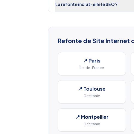
La refonte inclut-elle le SEO ?
Refonte de Site Internet
d
📍
Paris
Île-de-France
📍
Toulouse
Occitanie
📍
Montpellier
Occitanie