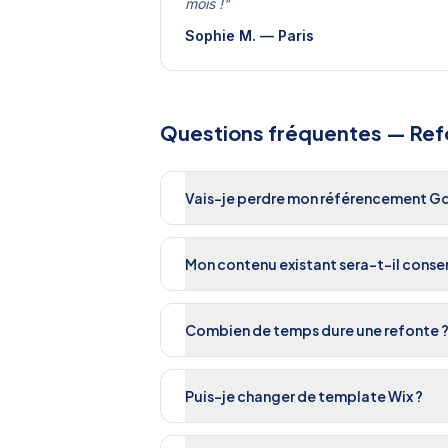
mois !
"
Sophie M.
—
Paris
Questions fréquentes —
Ref
Vais-je perdre mon référencement Goo
Mon contenu existant sera-t-il conse
Combien de temps dure une refonte 
Puis-je changer de template Wix ?