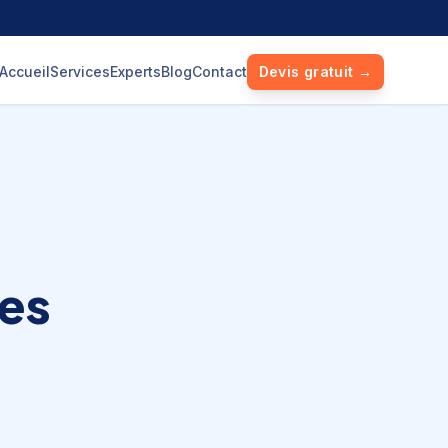
Accueil
Services
Experts
Blog
Contact
Devis gratuit →
es