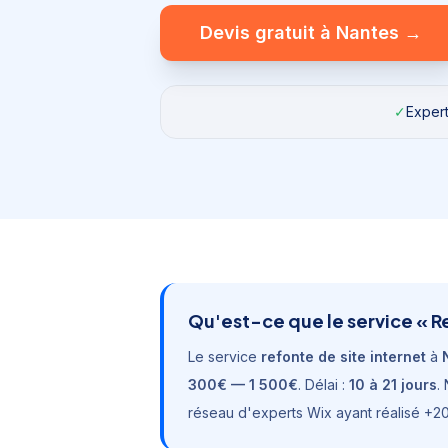
Devis gratuit à
Nantes
→
✓
Expert
Qu'est-ce que le service «
R
Le service
refonte de site internet
à
300€ — 1 500€
. Délai :
10 à 21 jours
.
réseau d'experts Wix ayant réalisé +20