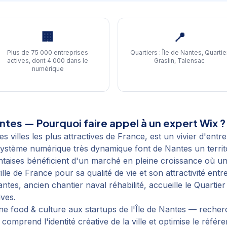
🏢
📍
Plus de 75 000 entreprises
Quartiers :
Île de Nantes, Quartie
actives, dont 4 000 dans le
Graslin, Talensac
numérique
ntes
— Pourquoi faire appel à un expert Wix ?
s villes les plus attractives de France, est un vivier d'entr
système numérique très dynamique font de Nantes un territ
taises bénéficient d'un marché en pleine croissance où un si
ille de France pour sa qualité de vie et son attractivité en
tes, ancien chantier naval réhabilité, accueille le Quartie
ives.
ne food & culture aux startups de l'Île de Nantes — recherc
omprend l'identité créative de la ville et optimise le réf