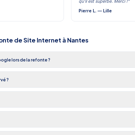
qu'il est superbe. Merci !
"
Pierre L.
—
Lille
onte de Site Internet
à
Nantes
gle lors de la refonte ?
rvé ?
?