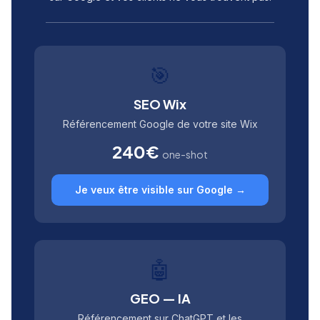
🎯
SEO Wix
Référencement Google de votre site Wix
240€
one-shot
Je veux être visible sur Google →
🤖
GEO — IA
Référencement sur ChatGPT et les