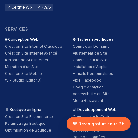
✓ Certifié Wix
✓ 4.9/5
SERVICES
🌐
Conception Web
⚙️
Tâches spécifiques
Création Site Internet Classique
Connexion Domaine
Création Site Internet Avancé
Ajustement de Site
Refonte de Site Internet
Conseils sur le Site
Migration d'un Site
Installation d'Applis
Création Site Mobile
E-mails Personnalisés
Wix Studio (Editor X)
Pixel Facebook
Google Analytics
Accessibilité du Site
Menu Restaurant
🛒
Boutique en ligne
💻
Développement Web
Création Site E-commerce
Conseils sur le Code
Paramétrage Boutique
Fonctions Personnalisées
💬 Devis gratuit sous 2h
Optimisation de Boutique
Services Tiers
Base de Données