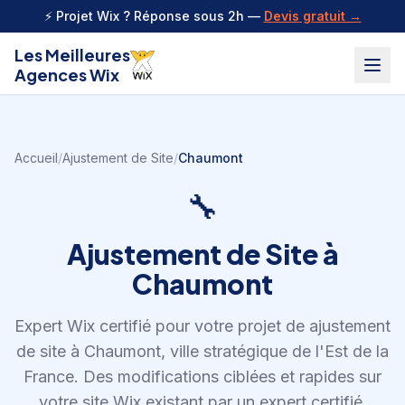
Aller au contenu
⚡ Projet Wix ? Réponse sous 2h —
Devis gratuit →
Les Meilleures
Agences Wix
Accueil
/
Ajustement de Site
/
Chaumont
🔧
Ajustement de Site
à
Chaumont
Expert Wix certifié pour votre projet de
ajustement
de site
à
Chaumont
,
ville stratégique de l'Est de la
France
.
Des modifications ciblées et rapides sur
votre site Wix existant par un expert certifié.