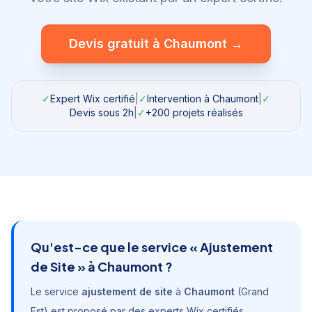
Devis gratuit à
Chaumont
→
✓
Expert Wix certifié
|
✓
Intervention à
Chaumont
|
✓
Devis sous 2h
|
✓
+200 projets réalisés
Qu'est-ce que le service «
Ajustement
de Site
» à
Chaumont
?
Le service
ajustement de site
à
Chaumont
(
Grand
Est
) est proposé par des experts Wix certifiés