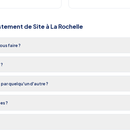
stement de Site
à
La Rochelle
us faire ?
 ?
t par quelqu'un d'autre ?
es ?