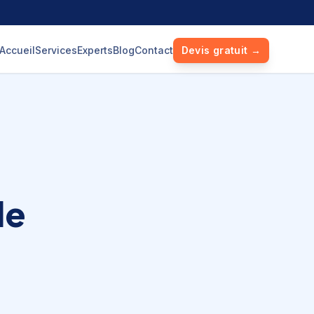
Accueil
Services
Experts
Blog
Contact
Devis gratuit →
le