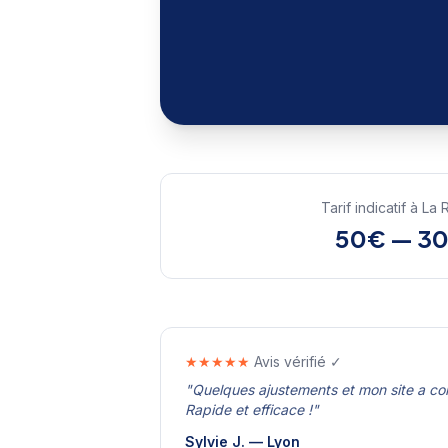
Tarif indicatif à
La 
50€ — 3
★★★★★
Avis vérifié ✓
"
Quelques ajustements et mon site a c
Rapide et efficace !
"
Sylvie J.
—
Lyon