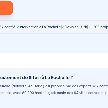
→
x certifié
|
✓
Intervention à
La Rochelle
|
✓
Devis sous 2h
|
✓
+200 proje
justement de Site
» à
La Rochelle
?
chelle
(
Nouvelle-Aquitaine
) est proposé par des experts Wix certifié
ochelle
, avec
80 000 habitants
, fait partie des 94 villes couvertes