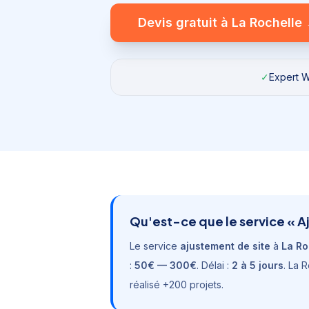
Devis gratuit à
La Rochelle
✓
Expert Wi
Qu'est-ce que le service «
A
Le service
ajustement de site
à
La Ro
:
50€ — 300€
. Délai :
2 à 5 jours
.
La R
réalisé +200 projets.