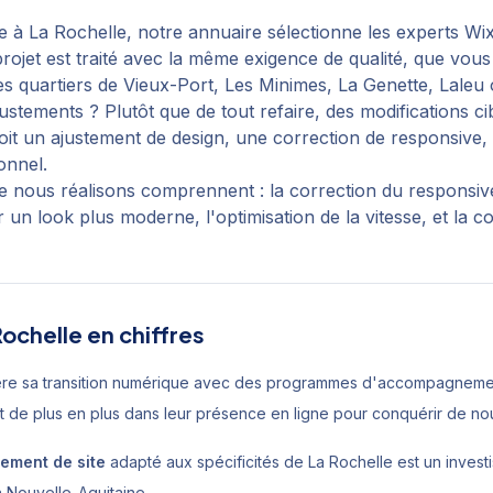
e
à
La Rochelle
, notre annuaire sélectionne les experts Wix
rojet est traité avec la même exigence de qualité, que vo
s quartiers de
Vieux-Port, Les Minimes, La Genette, Laleu
o
justements ? Plutôt que de tout refaire, des modifications 
 soit un ajustement de design, une correction de responsive
onnel.
e nous réalisons comprennent : la correction du responsive 
 un look plus moderne, l'optimisation de la vitesse, et la c
Rochelle
en chiffres
ère sa transition numérique avec des programmes d'accompagnement
nt de plus en plus dans leur présence en ligne pour conquérir de n
tement de site
adapté aux spécificités de
La Rochelle
est un invest
n
Nouvelle-Aquitaine
.