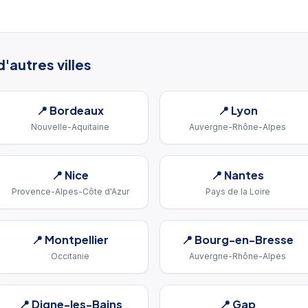
'autres villes
📍
Bordeaux
📍
Lyon
Nouvelle-Aquitaine
Auvergne-Rhône-Alpes
📍
Nice
📍
Nantes
Provence-Alpes-Côte d'Azur
Pays de la Loire
📍
Montpellier
📍
Bourg-en-Bresse
Occitanie
Auvergne-Rhône-Alpes
📍
Digne-les-Bains
📍
Gap