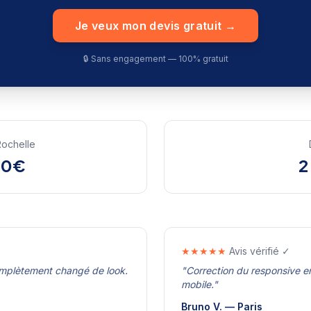
Je veux mon devis gratuit →
🔒 Sans engagement — 100% gratuit
Rochelle
00€
2
★★★★★
Avis vérifié ✓
omplètement changé de look.
"
Correction du responsive en
mobile.
"
Bruno V.
—
Paris