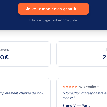
Je veux mon devis gratuit →
🔒 Sans engagement — 100% gratuit
evers
00€
2
★★★★★
Avis vérifié ✓
omplètement changé de look.
"
Correction du responsive en
mobile.
"
Bruno V.
—
Paris