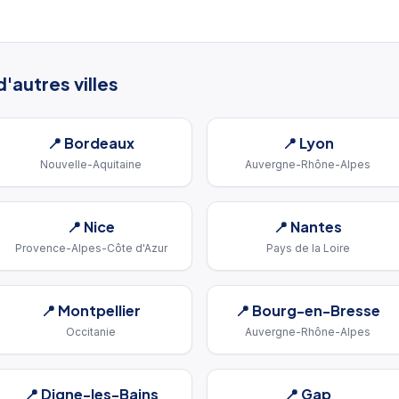
'autres villes
📍
Bordeaux
📍
Lyon
Nouvelle-Aquitaine
Auvergne-Rhône-Alpes
📍
Nice
📍
Nantes
Provence-Alpes-Côte d'Azur
Pays de la Loire
📍
Montpellier
📍
Bourg-en-Bresse
Occitanie
Auvergne-Rhône-Alpes
📍
Digne-les-Bains
📍
Gap