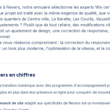
e
à
Nevers
, notre annuaire sélectionne les experts Wix cert
ue projet est traité avec la même exigence de qualité, que
s quartiers de
Centre-ville, La Baratte, Les Courlis, Vauzel
justements ? Plutôt que de tout refaire, des modifications 
 soit un ajustement de design, une correction de responsive
onnel.
e nous réalisons comprennent : la correction du responsive 
 un look plus moderne, l'optimisation de la vitesse, et la c
ers
en chiffres
a transition numérique avec des programmes d'accompagnement pou
 plus en plus dans leur présence en ligne pour conquérir de nouve
tement de site
adapté aux spécificités de
Nevers
est un investisse
e-Franche-Comté
.