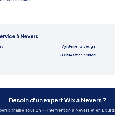
ervice à
Nevers
es
Ajustements design
✓
Optimisation contenu
✓
Besoin d'un expert Wix à
Nevers
?
personnalisé sous 2h — intervention à
Nevers
et en
Bourg