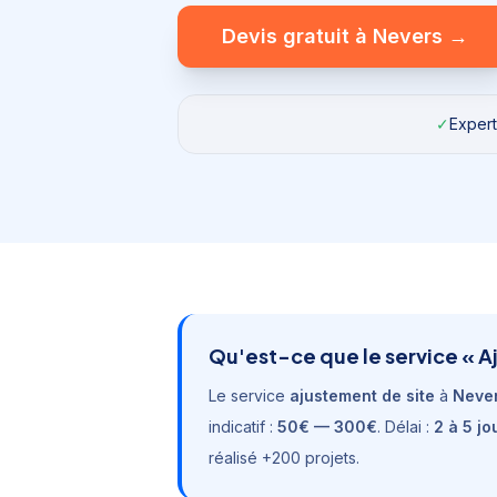
Devis gratuit à
Nevers
→
✓
Expert
Qu'est-ce que le service «
A
Le service
ajustement de site
à
Neve
indicatif :
50€ — 300€
. Délai :
2 à 5 jo
réalisé +200 projets.