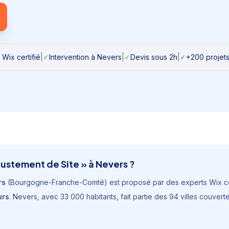
 Wix certifié
|
✓
Intervention à
Nevers
|
✓
Devis sous 2h
|
✓
+200 projets
justement de Site
» à
Nevers
?
rs
(
Bourgogne-Franche-Comté
) est proposé par des experts Wix cer
urs
.
Nevers
, avec
33 000 habitants
, fait partie des 94 villes couve