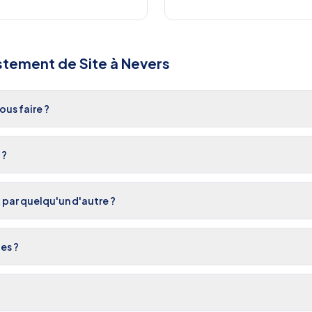
stement de Site
à
Nevers
us faire ?
 ?
t par quelqu'un d'autre ?
es ?