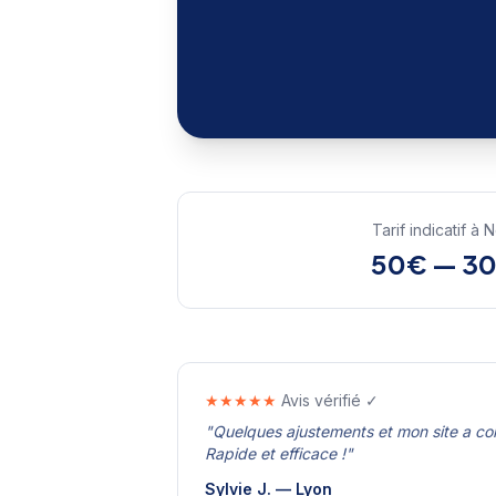
Tarif indicatif à
N
50€ — 3
★★★★★
Avis vérifié ✓
"
Quelques ajustements et mon site a c
Rapide et efficace !
"
Sylvie J.
—
Lyon