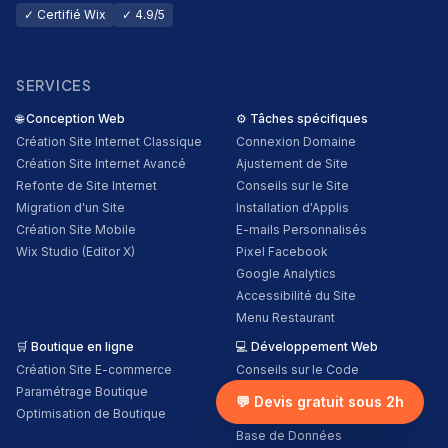
✓ Certifié Wix
✓ 4.9/5
SERVICES
🌐
Conception Web
⚙️
Tâches spécifiques
Création Site Internet Classique
Connexion Domaine
Création Site Internet Avancé
Ajustement de Site
Refonte de Site Internet
Conseils sur le Site
Migration d'un Site
Installation d'Applis
Création Site Mobile
E-mails Personnalisés
Wix Studio (Editor X)
Pixel Facebook
Google Analytics
Accessibilité du Site
Menu Restaurant
🛒
Boutique en ligne
💻
Développement Web
Création Site E-commerce
Conseils sur le Code
Paramétrage Boutique
Fonctions Personnalisées
💬 Devis gratuit sous 2h
Optimisation de Boutique
Services Tiers
Base de Données