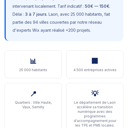
intervenant localement. Tarif indicatif :
50€ — 150€
.
Délai :
3 à 7 jours
.
Laon
, avec
25 000 habitants
, fait
partie des 94 villes couvertes par notre réseau
d'experts Wix ayant réalisé +200 projets.
📊
🏢
25 000 habitants
4 500 entreprises actives
📍
💡
Quartiers :
Ville Haute,
Le département de Laon
Vaux, Semilly
accélère sa transition
numérique avec des
programmes
d'accompagnement pour
les TPE et PME locales
.