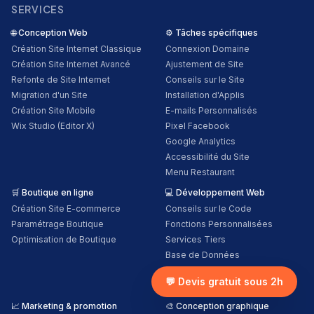
SERVICES
🌐
Conception Web
⚙️
Tâches spécifiques
Création Site Internet Classique
Connexion Domaine
Création Site Internet Avancé
Ajustement de Site
Refonte de Site Internet
Conseils sur le Site
Migration d'un Site
Installation d'Applis
Création Site Mobile
E-mails Personnalisés
Wix Studio (Editor X)
Pixel Facebook
Google Analytics
Accessibilité du Site
Menu Restaurant
🛒
Boutique en ligne
💻
Développement Web
Création Site E-commerce
Conseils sur le Code
Paramétrage Boutique
Fonctions Personnalisées
Optimisation de Boutique
Services Tiers
Base de Données
Formulaires Personnalisés
💬 Devis gratuit sous 2h
Conception Personnalisée
📈
Marketing & promotion
🎨
Conception graphique