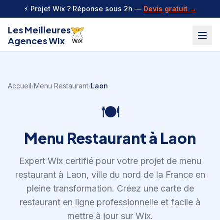
Aller au contenu
⚡ Projet Wix ? Réponse sous 2h —
Devis gratuit →
Les Meilleures
Agences Wix
Accueil
/
Menu Restaurant
/
Laon
🍽️
Menu Restaurant
à
Laon
Expert Wix certifié pour votre projet de
menu
restaurant
à
Laon
,
ville du nord de la France en
pleine transformation
.
Créez une carte de
restaurant en ligne professionnelle et facile à
mettre à jour sur Wix.