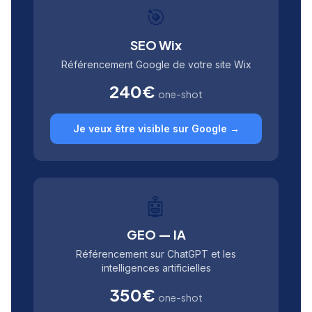
🎯
SEO Wix
Référencement Google de votre site Wix
240€
one-shot
Je veux être visible sur Google →
🤖
GEO — IA
Référencement sur ChatGPT et les
intelligences artificielles
350€
one-shot