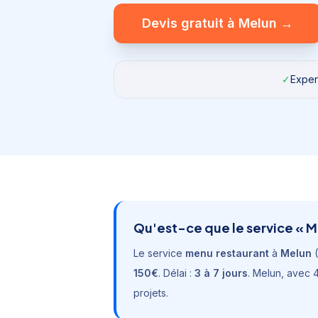
Devis gratuit à
Melun
→
✓
Expert
Qu'est-ce que le service «
M
Le service
menu restaurant
à
Melun
(
150€
. Délai :
3 à 7 jours
.
Melun
, avec
4
projets.