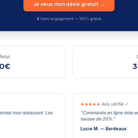
Je veux mon devis gratuit →
🔒 Sans engagement — 100% gratuit
Melun
50€
3
★★★★★
Avis vérifié ✓
rnisé mon restaurant. Les
"
Commande en ligne mise en p
hausse de 20%.
"
Lucie M.
—
Bordeaux