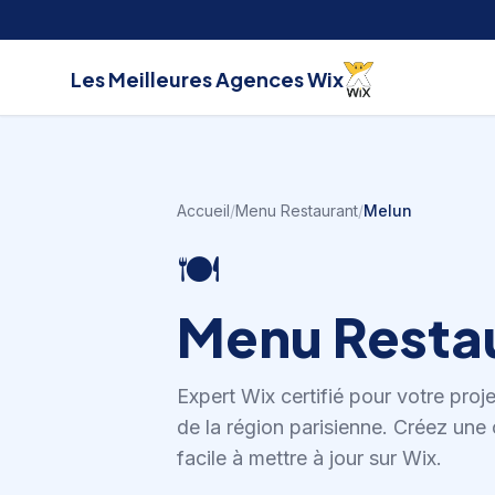
Aller au contenu
Les Meilleures
Agences Wix
Accueil
/
Menu Restaurant
/
Melun
🍽️
Menu Resta
Expert Wix certifié pour votre proj
de la région parisienne
.
Créez une c
facile à mettre à jour sur Wix.