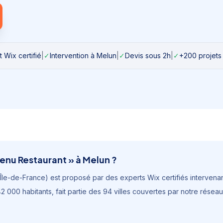
 Wix certifié
|
✓
Intervention à
Melun
|
✓
Devis sous 2h
|
✓
+200 projets 
enu Restaurant
» à
Melun
?
Île-de-France
) est proposé par des experts Wix certifiés intervenant
2 000 habitants
, fait partie des 94 villes couvertes par notre rése