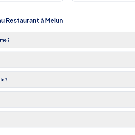
u Restaurant
à
Melun
ême ?
le ?