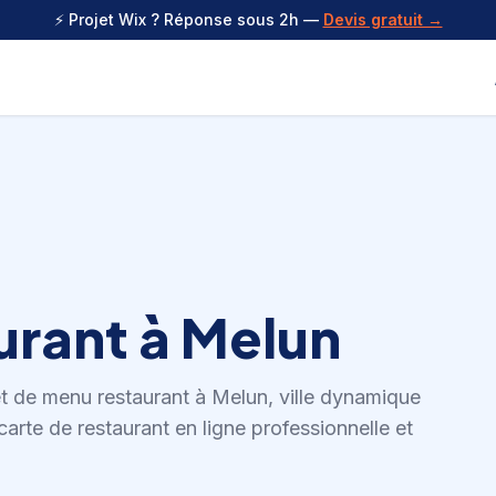
⚡ Projet Wix ? Réponse sous 2h —
Devis gratuit →
urant
à
Melun
et de
menu restaurant
à
Melun
,
ville dynamique
arte de restaurant en ligne professionnelle et