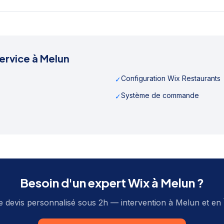
ervice à
Melun
Configuration Wix Restaurants
✓
Système de commande
✓
Besoin d'un expert Wix à
Melun
?
e devis personnalisé sous 2h — intervention à
Melun
et en