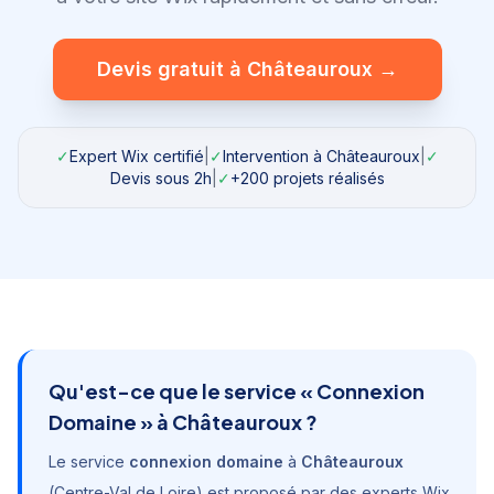
Devis gratuit à
Châteauroux
→
✓
Expert Wix certifié
|
✓
Intervention à
Châteauroux
|
✓
Devis sous 2h
|
✓
+200 projets réalisés
Qu'est-ce que le service «
Connexion
Domaine
» à
Châteauroux
?
Le service
connexion domaine
à
Châteauroux
(
Centre-Val de Loire
) est proposé par des experts Wix