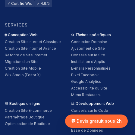
✓ Certifié Wix
✓ 4.9/5
SERVICES
🌐
Conception Web
⚙️
Tâches spécifiques
Création Site Internet Classique
Connexion Domaine
Création Site Internet Avancé
Ajustement de Site
Refonte de Site Internet
Conseils sur le Site
Migration d'un Site
Installation d'Applis
Création Site Mobile
E-mails Personnalisés
Wix Studio (Editor X)
Pixel Facebook
Google Analytics
Accessibilité du Site
Menu Restaurant
🛒
Boutique en ligne
💻
Développement Web
Création Site E-commerce
Conseils sur le Code
Paramétrage Boutique
Fonctions Personnalisées
💬 Devis gratuit sous 2h
Optimisation de Boutique
Services Tiers
Base de Données