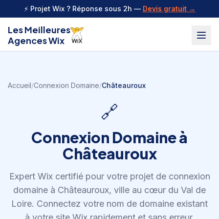
Aller au contenu
⚡ Projet Wix ? Réponse sous 2h —
Devis gratuit →
Les Meilleures
Agences Wix
Accueil
/
Connexion Domaine
/
Châteauroux
🔗
Connexion Domaine
à
Châteauroux
Expert Wix certifié pour votre projet de
connexion
domaine
à
Châteauroux
,
ville au cœur du Val de
Loire
.
Connectez votre nom de domaine existant
à votre site Wix rapidement et sans erreur.