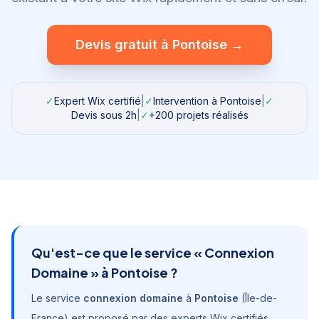
Devis gratuit à
Pontoise
→
✓
Expert Wix certifié
|
✓
Intervention à
Pontoise
|
✓
Devis sous 2h
|
✓
+200 projets réalisés
Qu'est-ce que le service «
Connexion
Domaine
» à
Pontoise
?
Le service
connexion domaine
à
Pontoise
(
Île-de-
France
) est proposé par des experts Wix certifiés