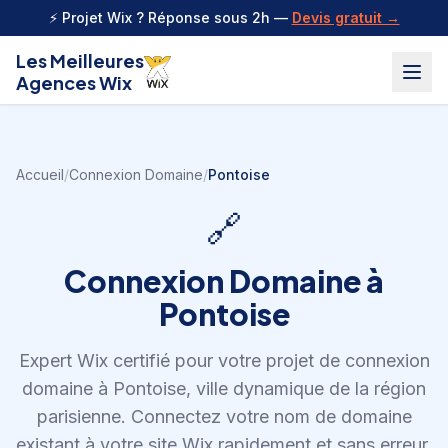
Aller au contenu
⚡ Projet Wix ? Réponse sous 2h —
Devis gratuit →
Les Meilleures
Agences Wix
Accueil
/
Connexion Domaine
/
Pontoise
🔗
Connexion Domaine
à
Pontoise
Expert Wix certifié pour votre projet de
connexion
domaine
à
Pontoise
,
ville dynamique de la région
parisienne
.
Connectez votre nom de domaine
existant à votre site Wix rapidement et sans erreur.