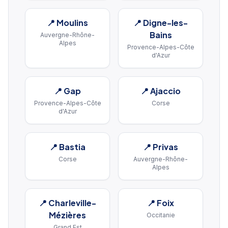
📍
Moulins
📍
Digne-les-
Bains
Auvergne-Rhône-
Alpes
Provence-Alpes-Côte
d'Azur
📍
Gap
📍
Ajaccio
Provence-Alpes-Côte
Corse
d'Azur
📍
Bastia
📍
Privas
Corse
Auvergne-Rhône-
Alpes
📍
Charleville-
📍
Foix
Mézières
Occitanie
Grand Est