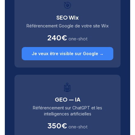
🎯
SEO Wix
Référencement Google de votre site Wix
240€
one-shot
Je veux être visible sur Google →
🤖
GEO — IA
Référencement sur ChatGPT et les
intelligences artificielles
350€
one-shot