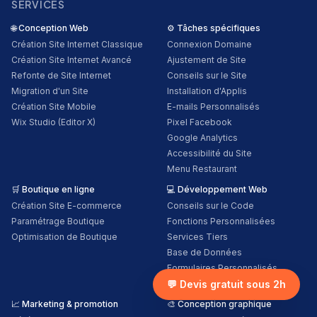
SERVICES
🌐
Conception Web
⚙️
Tâches spécifiques
Création Site Internet Classique
Connexion Domaine
Création Site Internet Avancé
Ajustement de Site
Refonte de Site Internet
Conseils sur le Site
Migration d'un Site
Installation d'Applis
Création Site Mobile
E-mails Personnalisés
Wix Studio (Editor X)
Pixel Facebook
Google Analytics
Accessibilité du Site
Menu Restaurant
🛒
Boutique en ligne
💻
Développement Web
Création Site E-commerce
Conseils sur le Code
Paramétrage Boutique
Fonctions Personnalisées
Optimisation de Boutique
Services Tiers
Base de Données
Formulaires Personnalisés
Conception Personnalisée
💬 Devis gratuit sous 2h
📈
Marketing & promotion
🎨
Conception graphique