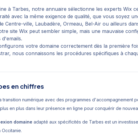
ine
à
Tarbes
, notre annuaire sélectionne les experts Wix ce
 traité avec la même exigence de qualité, que vous soyez u
 de
Centre-ville, Laubadère, Ormeau, Bel-Air
ou ailleurs dan
re site Wix peut sembler simple, mais une mauvaise confi
 d'emails.
 configurons votre domaine correctement dès la première fo
trar, nous connaissons les procédures spécifiques à chaqu
bes
en chiffres
a transition numérique avec des programmes d'accompagnement pou
 plus en plus dans leur présence en ligne pour conquérir de nouve
exion domaine
adapté aux spécificités de
Tarbes
est un investiss
n
Occitanie
.