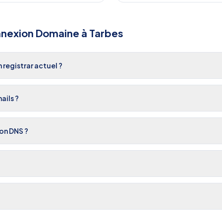
nexion Domaine
à
Tarbes
registrar actuel ?
ails ?
on DNS ?