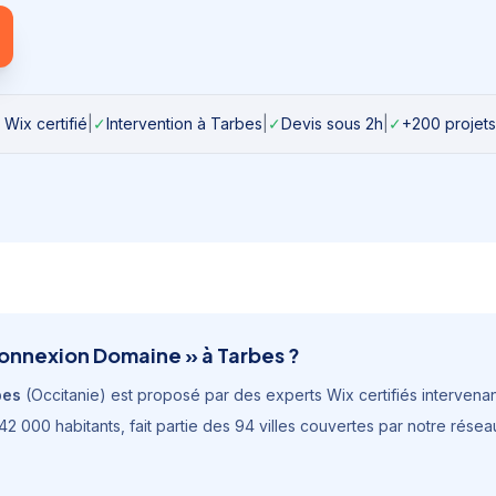
 Wix certifié
|
✓
Intervention à
Tarbes
|
✓
Devis sous 2h
|
✓
+200 projets
onnexion Domaine
» à
Tarbes
?
bes
(
Occitanie
) est proposé par des experts Wix certifiés intervenant
42 000 habitants
, fait partie des 94 villes couvertes par notre rés