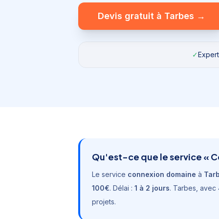
Devis gratuit à
Tarbes
→
✓
Expert
Qu'est-ce que le service «
C
Le service
connexion domaine
à
Tar
100€
. Délai :
1 à 2 jours
.
Tarbes
, avec
projets.