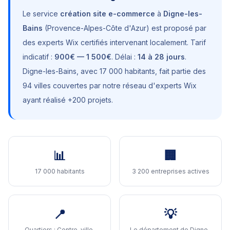
Le service
création site e-commerce
à
Digne-les-
Bains
(
Provence-Alpes-Côte d'Azur
) est proposé par
des experts Wix certifiés intervenant localement. Tarif
indicatif :
900€ — 1 500€
. Délai :
14 à 28 jours
.
Digne-les-Bains
, avec
17 000 habitants
, fait partie des
94 villes couvertes par notre réseau d'experts Wix
ayant réalisé +200 projets.
📊
🏢
17 000 habitants
3 200 entreprises actives
📍
💡
Quartiers :
Centre-ville,
Le département de Digne-