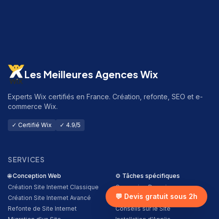
Les Meilleures Agences Wix
Experts Wix certifiés en France. Création, refonte, SEO et e-
commerce Wix.
✓ Certifié Wix
✓ 4.9/5
SERVICES
🌐
Conception Web
⚙️
Tâches spécifiques
Création Site Internet Classique
Connexion Domaine
💬 Devis gratuit sous 2h
Création Site Internet Avancé
Ajustement de Site
Refonte de Site Internet
Conseils sur le Site