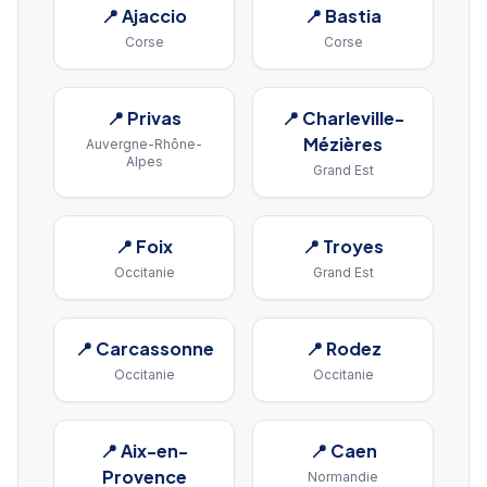
📍
Ajaccio
📍
Bastia
Corse
Corse
📍
Privas
📍
Charleville-
Mézières
Auvergne-Rhône-
Alpes
Grand Est
📍
Foix
📍
Troyes
Occitanie
Grand Est
📍
Carcassonne
📍
Rodez
Occitanie
Occitanie
📍
Aix-en-
📍
Caen
Provence
Normandie