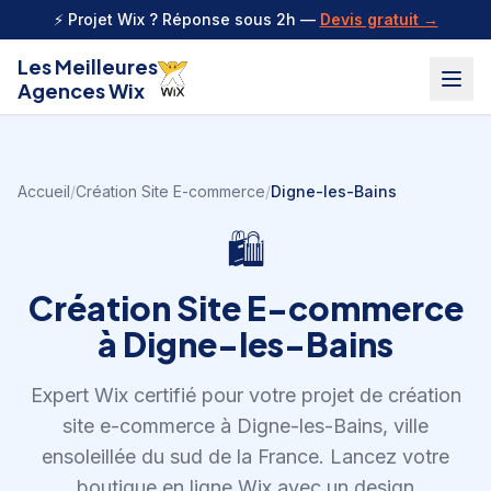
Aller au contenu
⚡ Projet Wix ? Réponse sous 2h —
Devis gratuit →
Les Meilleures
Agences Wix
Accueil
/
Création Site E-commerce
/
Digne-les-Bains
🛍️
Création Site E-commerce
à
Digne-les-Bains
Expert Wix certifié pour votre projet de
création
site e-commerce
à
Digne-les-Bains
,
ville
ensoleillée du sud de la France
.
Lancez votre
boutique en ligne Wix avec un design