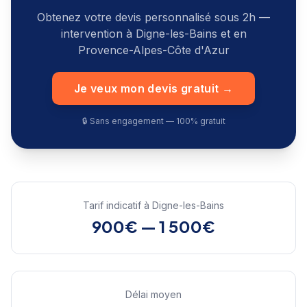
Obtenez votre devis personnalisé sous 2h —
intervention à
Digne-les-Bains
et en
Provence-Alpes-Côte d'Azur
Je veux mon devis gratuit →
🔒 Sans engagement — 100% gratuit
Tarif indicatif à
Digne-les-Bains
900€ — 1 500€
Délai moyen