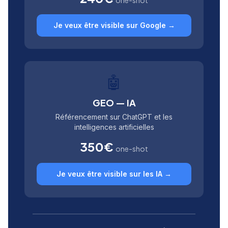
one-shot
Je veux être visible sur Google →
🤖
GEO — IA
Référencement sur ChatGPT et les
intelligences artificielles
350€
one-shot
Je veux être visible sur les IA →