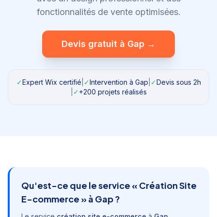
fonctionnalités de vente optimisées.
Devis gratuit à
Gap
→
✓
Expert Wix certifié
|
✓
Intervention à
Gap
|
✓
Devis sous 2h
|
✓
+200 projets réalisés
Qu'est-ce que le service «
Création Site
E-commerce
» à
Gap
?
Le service
création site e-commerce
à
Gap