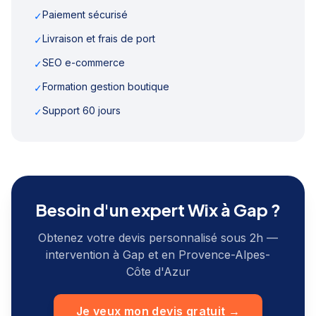
Paiement sécurisé
✓
Livraison et frais de port
✓
SEO e-commerce
✓
Formation gestion boutique
✓
Support 60 jours
✓
Besoin d'un expert Wix à
Gap
?
Obtenez votre devis personnalisé sous 2h —
intervention à
Gap
et en
Provence-Alpes-
Côte d'Azur
Je veux mon devis gratuit →