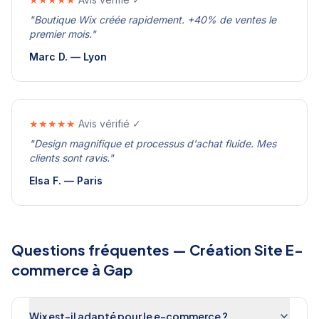
"
Boutique Wix créée rapidement. +40% de ventes le
premier mois.
"
Marc D.
—
Lyon
★★★★★
Avis vérifié ✓
"
Design magnifique et processus d'achat fluide. Mes
clients sont ravis.
"
Elsa F.
—
Paris
Questions fréquentes —
Création Site E-
commerce
à
Gap
Wix est-il adapté pour le e-commerce ?