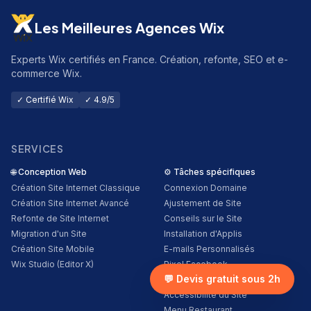
Les Meilleures Agences Wix
Experts Wix certifiés en France. Création, refonte, SEO et e-
commerce Wix.
✓ Certifié Wix
✓ 4.9/5
SERVICES
🌐
Conception Web
⚙️
Tâches spécifiques
Création Site Internet Classique
Connexion Domaine
Création Site Internet Avancé
Ajustement de Site
Refonte de Site Internet
Conseils sur le Site
Migration d'un Site
Installation d'Applis
Création Site Mobile
E-mails Personnalisés
Wix Studio (Editor X)
Pixel Facebook
💬 Devis gratuit sous 2h
Google Analytics
Accessibilité du Site
Menu Restaurant