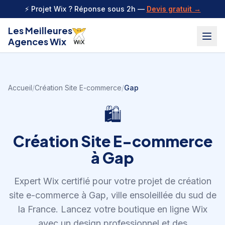
Aller au contenu
⚡ Projet Wix ? Réponse sous 2h —
Devis gratuit →
Les Meilleures
Agences Wix
Accueil
/
Création Site E-commerce
/
Gap
🛍️
Création Site E-commerce
à
Gap
Expert Wix certifié pour votre projet de
création
site e-commerce
à
Gap
,
ville ensoleillée du sud de
la France
.
Lancez votre boutique en ligne Wix
avec un design professionnel et des