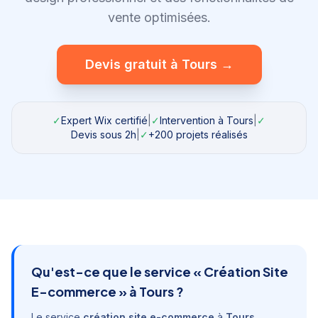
vente optimisées.
Devis gratuit à
Tours
→
✓
Expert Wix certifié
|
✓
Intervention à
Tours
|
✓
Devis sous 2h
|
✓
+200 projets réalisés
Qu'est-ce que le service «
Création Site
E-commerce
» à
Tours
?
Le service
création site e-commerce
à
Tours