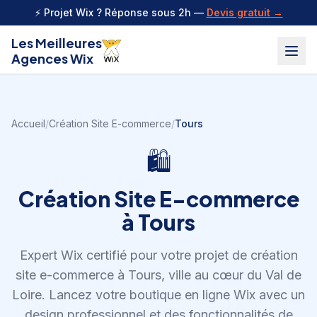
Aller au contenu
⚡ Projet Wix ? Réponse sous 2h —
Devis gratuit →
Les Meilleures
Agences Wix
Accueil
/
Création Site E-commerce
/
Tours
🛍️
Création Site E-commerce
à
Tours
Expert Wix certifié pour votre projet de
création
site e-commerce
à
Tours
,
ville au cœur du Val de
Loire
.
Lancez votre boutique en ligne Wix avec un
design professionnel et des fonctionnalités de