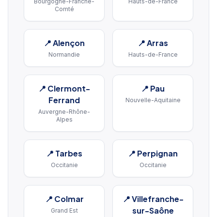
Bourgogne-Franche-
Hauts-de-France
Comté
📍
Alençon
📍
Arras
Normandie
Hauts-de-France
📍
Clermont-
📍
Pau
Ferrand
Nouvelle-Aquitaine
Auvergne-Rhône-
Alpes
📍
Tarbes
📍
Perpignan
Occitanie
Occitanie
📍
Colmar
📍
Villefranche-
sur-Saône
Grand Est