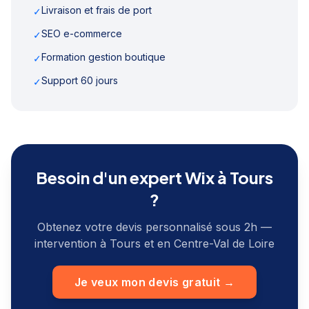
Livraison et frais de port
✓
SEO e-commerce
✓
Formation gestion boutique
✓
Support 60 jours
✓
Besoin d'un expert Wix à
Tours
?
Obtenez votre devis personnalisé sous 2h —
intervention à
Tours
et en
Centre-Val de Loire
Je veux mon devis gratuit →