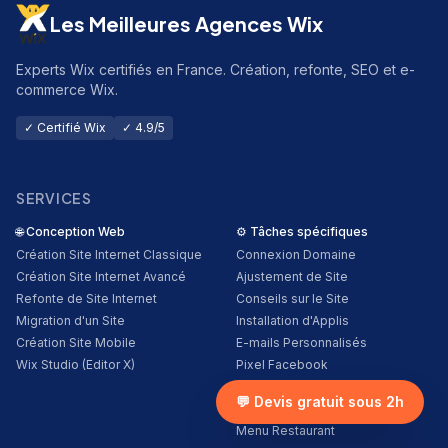
Les Meilleures Agences Wix
Experts Wix certifiés en France. Création, refonte, SEO et e-
commerce Wix.
✓ Certifié Wix
✓ 4.9/5
SERVICES
🌐
Conception Web
⚙️
Tâches spécifiques
Création Site Internet Classique
Connexion Domaine
Création Site Internet Avancé
Ajustement de Site
Refonte de Site Internet
Conseils sur le Site
Migration d'un Site
Installation d'Applis
Création Site Mobile
E-mails Personnalisés
Wix Studio (Editor X)
Pixel Facebook
Google Analytics
💬 Devis gratuit sous 2h
Accessibilité du Site
Menu Restaurant