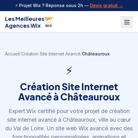
Aller au contenu
⚡ Projet Wix ? Réponse sous 2h —
Devis gratuit →
Les Meilleures
Agences Wix
Accueil
/
Création Site Internet Avancé
/
Châteauroux
⚡
Création Site Internet
Avancé
à
Châteauroux
Expert Wix certifié pour votre projet de
création
site internet avancé
à
Châteauroux
,
ville au cœur
du Val de Loire
.
Un site web Wix avancé avec des
fonctionnalités personnalisées, animations et