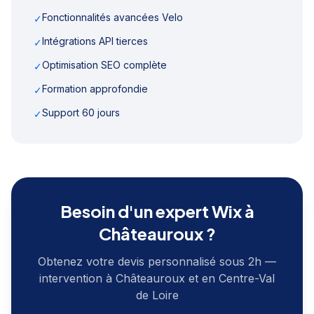
Fonctionnalités avancées Velo
✓
Intégrations API tierces
✓
Optimisation SEO complète
✓
Formation approfondie
✓
Support 60 jours
✓
Besoin d'un expert Wix à
Châteauroux
?
Obtenez votre devis personnalisé sous 2h —
intervention à
Châteauroux
et en
Centre-Val
de Loire