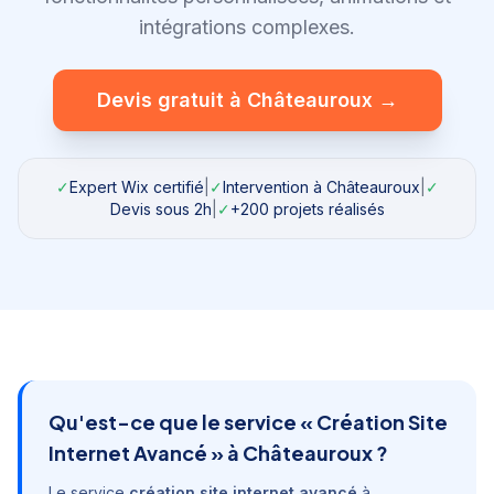
intégrations complexes.
Devis gratuit à
Châteauroux
→
✓
Expert Wix certifié
|
✓
Intervention à
Châteauroux
|
✓
Devis sous 2h
|
✓
+200 projets réalisés
Qu'est-ce que le service «
Création Site
Internet Avancé
» à
Châteauroux
?
Le service
création site internet avancé
à