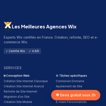
Les Meilleures Agences Wix
Experts Wix certifiés en France. Création, refonte, SEO et e-
commerce Wix.
✓ Certifié Wix
✓ 4.9/5
SERVICES
🌐
Conception Web
⚙️
Tâches spécifiques
Création Site Internet Classique
Connexion Domaine
Création Site Internet Avancé
Ajustement de Site
Refonte de Site Internet
Conseils sur le Site
💬 Devis gratuit sous 2h
Migration d'un Site
Installation d'Applis
Création Site Mobile
E-mails Personnalisés