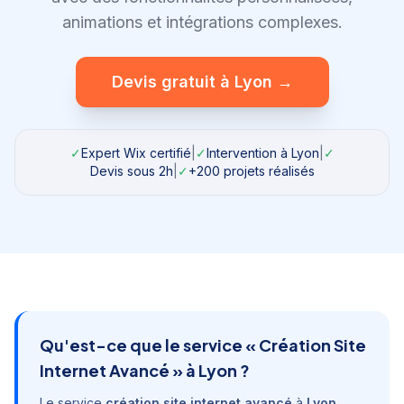
animations et intégrations complexes.
Devis gratuit à
Lyon
→
✓
Expert Wix certifié
|
✓
Intervention à
Lyon
|
✓
Devis sous 2h
|
✓
+200 projets réalisés
Qu'est-ce que le service «
Création Site
Internet Avancé
» à
Lyon
?
Le service
création site internet avancé
à
Lyon