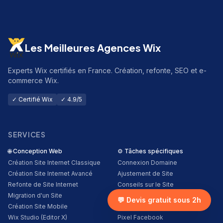
Les Meilleures Agences Wix
Experts Wix certifiés en France. Création, refonte, SEO et e-
commerce Wix.
✓ Certifié Wix
✓ 4.9/5
SERVICES
🌐
Conception Web
⚙️
Tâches spécifiques
Création Site Internet Classique
Connexion Domaine
Création Site Internet Avancé
Ajustement de Site
Refonte de Site Internet
Conseils sur le Site
Migration d'un Site
Installation d'Applis
💬 Devis gratuit sous 2h
Création Site Mobile
E-mails Personnalisés
Wix Studio (Editor X)
Pixel Facebook