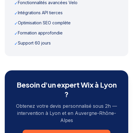
Fonctionnalités avancées Velo
✓
Intégrations API tierces
✓
Optimisation SEO complète
✓
Formation approfondie
✓
Support 60 jours
✓
Besoin d'un expert Wix à
Lyon
?
Obtenez votre devis personnalisé sous 2h —
intervention à
Lyon
et en
Auvergne-Rhône-
Alpes