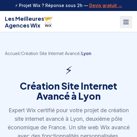
Aller au contenu
⚡ Projet Wix ? Réponse sous 2h —
Devis gratuit →
Les Meilleures
Agences Wix
Accueil
/
Création Site Internet Avancé
/
Lyon
⚡
Création Site Internet
Avancé
à
Lyon
Expert Wix certifié pour votre projet de
création
site internet avancé
à
Lyon
,
deuxième pôle
économique de France
.
Un site web Wix avancé
avec des fonctionnalités personnalisées,