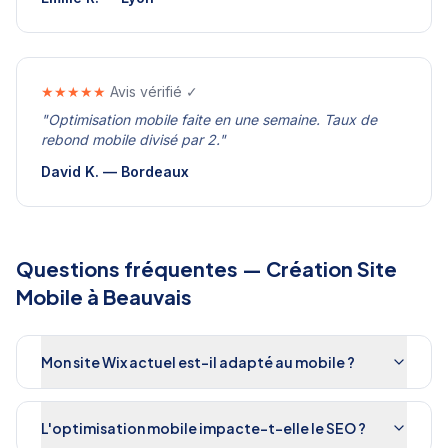
★★★★★
Avis vérifié ✓
"
Optimisation mobile faite en une semaine. Taux de
rebond mobile divisé par 2.
"
David K.
—
Bordeaux
Questions fréquentes —
Création Site
Mobile
à
Beauvais
Mon site Wix actuel est-il adapté au mobile ?
L'optimisation mobile impacte-t-elle le SEO ?