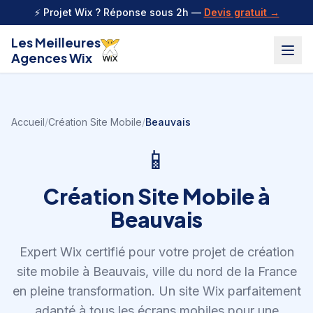
Aller au contenu
⚡ Projet Wix ? Réponse sous 2h —
Devis gratuit →
Les Meilleures
Agences Wix
Accueil
/
Création Site Mobile
/
Beauvais
📱
Création Site Mobile
à
Beauvais
Expert Wix certifié pour votre projet de
création
site mobile
à
Beauvais
,
ville du nord de la France
en pleine transformation
.
Un site Wix parfaitement
adapté à tous les écrans mobiles pour une