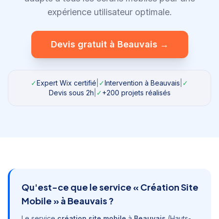
expérience utilisateur optimale.
Devis gratuit à
Beauvais
→
✓
Expert Wix certifié
|
✓
Intervention à
Beauvais
|
✓
Devis sous 2h
|
✓
+200 projets réalisés
Qu'est-ce que le service «
Création Site
Mobile
» à
Beauvais
?
Le service
création site mobile
à
Beauvais
(
Hauts-