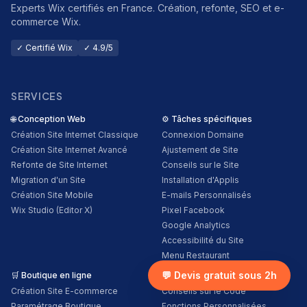
Experts Wix certifiés en France. Création, refonte, SEO et e-
commerce Wix.
✓ Certifié Wix
✓ 4.9/5
SERVICES
🌐
Conception Web
⚙️
Tâches spécifiques
Création Site Internet Classique
Connexion Domaine
Création Site Internet Avancé
Ajustement de Site
Refonte de Site Internet
Conseils sur le Site
Migration d'un Site
Installation d'Applis
Création Site Mobile
E-mails Personnalisés
Wix Studio (Editor X)
Pixel Facebook
Google Analytics
Accessibilité du Site
Menu Restaurant
💬 Devis gratuit sous 2h
🛒
Boutique en ligne
💻
Développement Web
Création Site E-commerce
Conseils sur le Code
Paramétrage Boutique
Fonctions Personnalisées