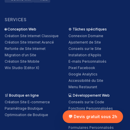
SERVICES
🌐
Conception Web
⚙️
Tâches spécifiques
Création Site Internet Classique
Connexion Domaine
Création Site Internet Avancé
Ajustement de Site
Refonte de Site Internet
Conseils sur le Site
Migration d'un Site
Installation d'Applis
Création Site Mobile
E-mails Personnalisés
Wix Studio (Editor X)
Pixel Facebook
Google Analytics
Accessibilité du Site
Menu Restaurant
🛒
Boutique en ligne
💻
Développement Web
Création Site E-commerce
Conseils sur le Code
Paramétrage Boutique
Fonctions Personnalisées
Optimisation de Boutique
Services Tiers
💬 Devis gratuit sous 2h
Base de Données
Formulaires Personnalisés