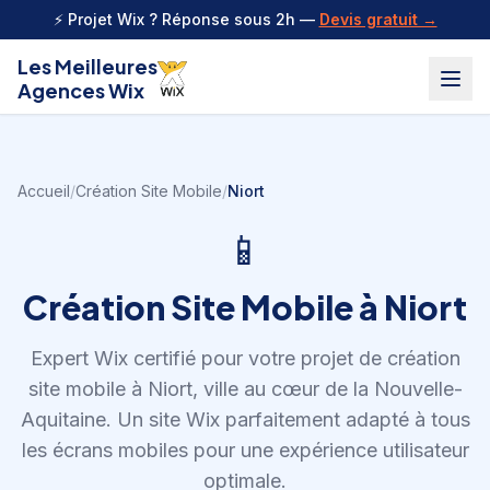
Aller au contenu
⚡ Projet Wix ? Réponse sous 2h —
Devis gratuit →
Les Meilleures
Agences Wix
Accueil
/
Création Site Mobile
/
Niort
📱
Création Site Mobile
à
Niort
Expert Wix certifié pour votre projet de
création
site mobile
à
Niort
,
ville au cœur de la Nouvelle-
Aquitaine
.
Un site Wix parfaitement adapté à tous
les écrans mobiles pour une expérience utilisateur
optimale.