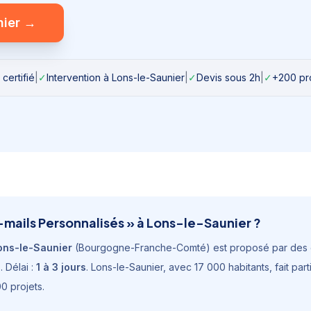
nier
→
certifié
|
✓
Intervention à
Lons-le-Saunier
|
✓
Devis sous 2h
|
✓
+200 pro
-mails Personnalisés
» à
Lons-le-Saunier
?
ons-le-Saunier
(
Bourgogne-Franche-Comté
) est proposé par des 
€
. Délai :
1 à 3 jours
.
Lons-le-Saunier
, avec
17 000 habitants
, fait pa
0 projets.