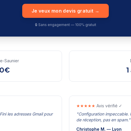
Je veux mon devis gratuit →
🔒 Sans engagement — 100% gratuit
le-Saunier
50€
1
★★★★★
Avis vérifié ✓
Fini les adresses Gmail pour
"
Configuration impeccable. M
de réception, pas en spam.
"
Christophe M.
—
Lyon