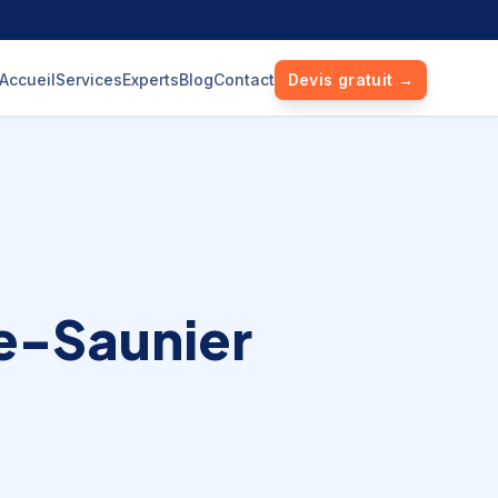
Accueil
Services
Experts
Blog
Contact
Devis gratuit →
e-Saunier