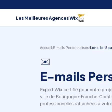
Aller au contenu
Les Meilleures
Agences Wix
Accueil
/
E-mails Personnalisés
/
Lons-le-Sau
✉️
E-mails Per
Expert Wix certifié pour votre proj
ville de Bourgogne-Franche-Comté
professionnelles rattachées à votre