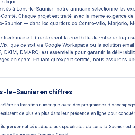
n ligne.
lisés
à
Lons-le-Saunier
, notre annuaire sélectionne les exp
-Comté
. Chaque projet est traité avec la même exigence d
e-Saunier
— dans les quartiers de
Centre-ville, Marjorie, 
tredomaine.fr) renforcent la crédibilité de votre entrepris
ix, que ce soit via Google Workspace ou la solution email
 DKIM, DMARC) est essentielle pour garantir la délivrabili
ges en spam. En tant qu'expert certifié, nous assurons une
s-le-Saunier
en chiffres
ccélère sa transition numérique avec des programmes d'accompagn
vestissent de plus en plus dans leur présence en ligne pour conqu
ils personnalisés
adapté aux spécificités de
Lons-le-Saunier
est u
quer en
Bourgogne-Franche-Comté
.