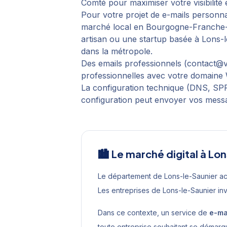
Comté pour maximiser votre visibilité e
Pour votre projet de
e-mails personna
marché local en
Bourgogne-Franche
artisan ou une startup basée à
Lons-l
dans la métropole.
Des emails professionnels (contact@vo
professionnelles avec votre domaine W
La configuration technique (DNS, SPF,
configuration peut envoyer vos messa
🏙️ Le marché digital à
Lon
Le département de Lons-le-Saunier a
Les entreprises de Lons-le-Saunier in
Dans ce contexte, un service de
e-ma
toute entreprise souhaitant se démar