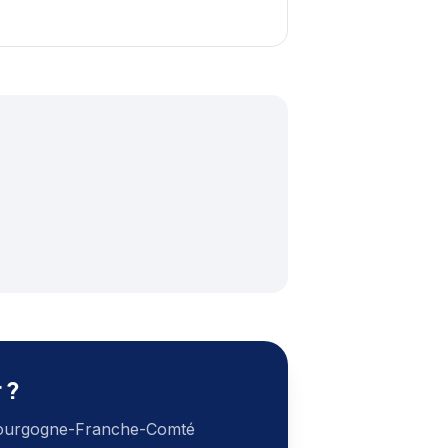
r
?
ourgogne-Franche-Comté