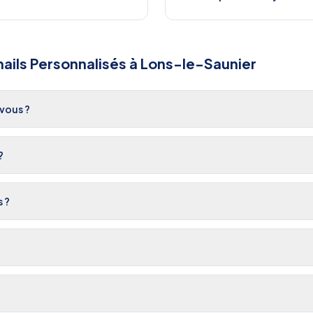
ails Personnalisés
à
Lons-le-Saunier
vous ?
?
s ?