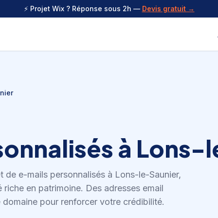
⚡ Projet Wix ? Réponse sous 2h —
Devis gratuit →
nier
sonnalisés
à
Lons-l
et de
e-mails personnalisés
à
Lons-le-Saunier
,
 riche en patrimoine
.
Des adresses email
 domaine pour renforcer votre crédibilité.