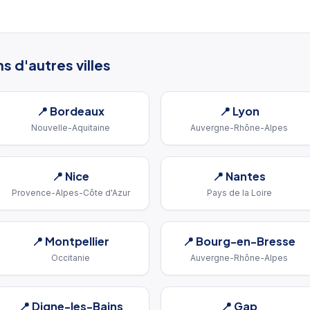
s d'autres villes
📍
Bordeaux
📍
Lyon
Nouvelle-Aquitaine
Auvergne-Rhône-Alpes
📍
Nice
📍
Nantes
Provence-Alpes-Côte d'Azur
Pays de la Loire
📍
Montpellier
📍
Bourg-en-Bresse
Occitanie
Auvergne-Rhône-Alpes
📍
Digne-les-Bains
📍
Gap