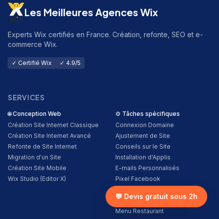
Les Meilleures Agences Wix
Experts Wix certifiés en France. Création, refonte, SEO et e-
commerce Wix.
✓ Certifié Wix
✓ 4.9/5
SERVICES
🌐
Conception Web
⚙️
Tâches spécifiques
Création Site Internet Classique
Connexion Domaine
Création Site Internet Avancé
Ajustement de Site
Refonte de Site Internet
Conseils sur le Site
Migration d'un Site
Installation d'Applis
Création Site Mobile
E-mails Personnalisés
Wix Studio (Editor X)
Pixel Facebook
Google Analytics
💬 Devis gratuit sous 2h
Accessibilité du Site
Menu Restaurant