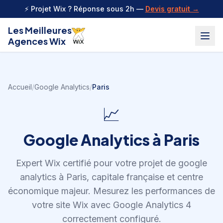
Aller au contenu
⚡ Projet Wix ? Réponse sous 2h —
Devis gratuit →
Les Meilleures
Agences Wix
Accueil
/
Google Analytics
/
Paris
📈
Google Analytics
à
Paris
Expert Wix certifié pour votre projet de
google
analytics
à
Paris
,
capitale française et centre
économique majeur
.
Mesurez les performances de
votre site Wix avec Google Analytics 4
correctement configuré.