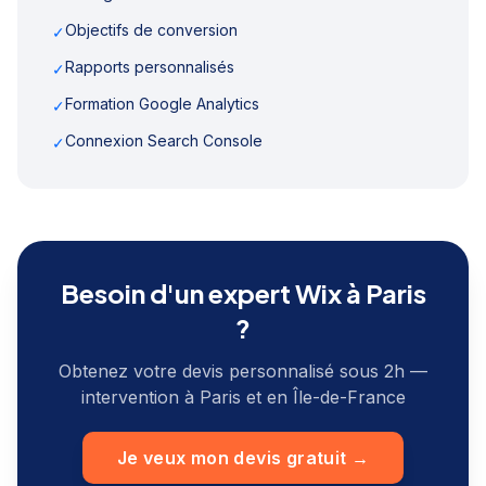
Objectifs de conversion
✓
Rapports personnalisés
✓
Formation Google Analytics
✓
Connexion Search Console
✓
Besoin d'un expert Wix à
Paris
?
Obtenez votre devis personnalisé sous 2h —
intervention à
Paris
et en
Île-de-France
Je veux mon devis gratuit →