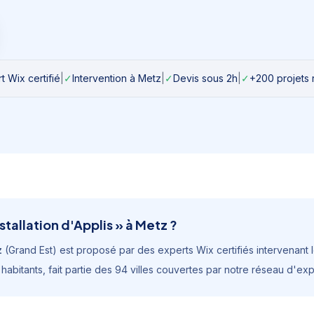
t Wix certifié
|
✓
Intervention à
Metz
|
✓
Devis sous 2h
|
✓
+200 projets 
stallation d'Applis
» à
Metz
?
z
(
Grand Est
) est proposé par des experts Wix certifiés intervenant lo
habitants
, fait partie des 94 villes couvertes par notre réseau d'ex