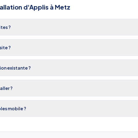
allation d'Applis
à
Metz
ites ?
site ?
on existante ?
ller ?
les mobile ?