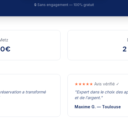
🔒 Sans engagement — 100% gratuit
Metz
00€
2
★★★★★
Avis vérifié ✓
 réservation a transformé
"
Expert dans le choix des ap
et de l'argent.
"
Maxime G.
—
Toulouse