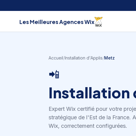
Aller au contenu
Les Meilleures
Agences Wix
Accueil
/
Installation d'Applis
/
Metz
📲
Installation
Expert Wix certifié pour votre proj
stratégique de l'Est de la France
.
A
Wix, correctement configurées.