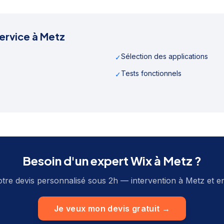
ervice à
Metz
Sélection des applications
✓
Tests fonctionnels
✓
Besoin d'un expert Wix à
Metz
?
tre devis personnalisé sous 2h — intervention à
Metz
et e
Je veux mon devis gratuit →