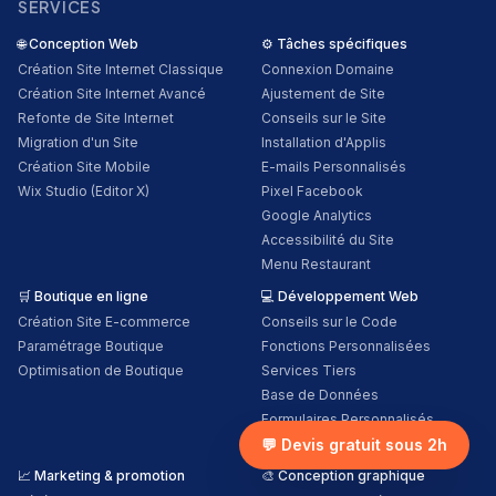
SERVICES
🌐
Conception Web
⚙️
Tâches spécifiques
Création Site Internet Classique
Connexion Domaine
Création Site Internet Avancé
Ajustement de Site
Refonte de Site Internet
Conseils sur le Site
Migration d'un Site
Installation d'Applis
Création Site Mobile
E-mails Personnalisés
Wix Studio (Editor X)
Pixel Facebook
Google Analytics
Accessibilité du Site
Menu Restaurant
🛒
Boutique en ligne
💻
Développement Web
Création Site E-commerce
Conseils sur le Code
Paramétrage Boutique
Fonctions Personnalisées
Optimisation de Boutique
Services Tiers
Base de Données
Formulaires Personnalisés
Conception Personnalisée
💬 Devis gratuit sous 2h
📈
Marketing & promotion
🎨
Conception graphique