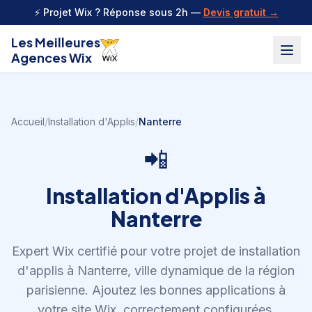
Aller au contenu
⚡ Projet Wix ? Réponse sous 2h —
Devis gratuit →
Les Meilleures
Agences Wix
Accueil
/
Installation d'Applis
/
Nanterre
📲
Installation d'Applis
à
Nanterre
Expert Wix certifié pour votre projet de
installation
d'applis
à
Nanterre
,
ville dynamique de la région
parisienne
.
Ajoutez les bonnes applications à
votre site Wix, correctement configurées.