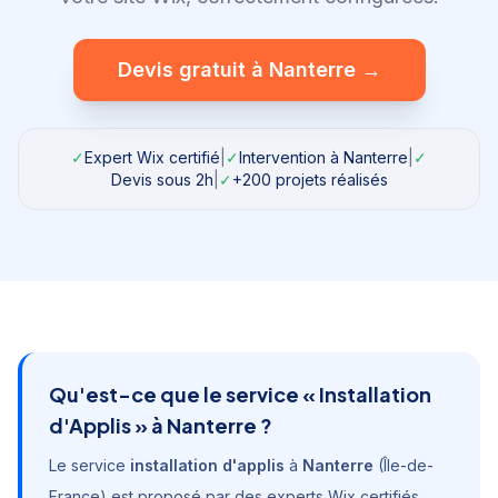
Devis gratuit à
Nanterre
→
✓
Expert Wix certifié
|
✓
Intervention à
Nanterre
|
✓
Devis sous 2h
|
✓
+200 projets réalisés
Qu'est-ce que le service «
Installation
d'Applis
» à
Nanterre
?
Le service
installation d'applis
à
Nanterre
(
Île-de-
France
) est proposé par des experts Wix certifiés