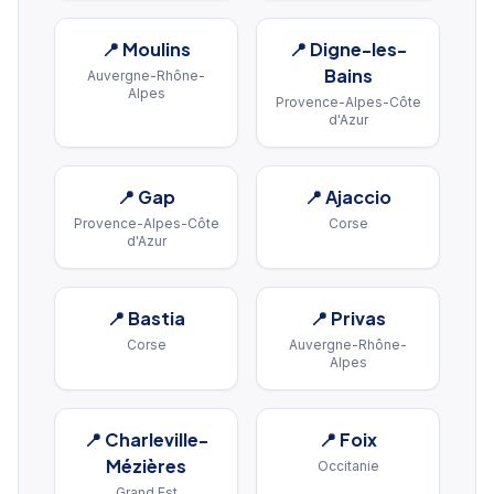
📍
Moulins
📍
Digne-les-
Bains
Auvergne-Rhône-
Alpes
Provence-Alpes-Côte
d'Azur
📍
Gap
📍
Ajaccio
Provence-Alpes-Côte
Corse
d'Azur
📍
Bastia
📍
Privas
Corse
Auvergne-Rhône-
Alpes
📍
Charleville-
📍
Foix
Mézières
Occitanie
Grand Est