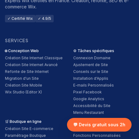
Experts Wix certifiés en France. Création, refonte, SEO et e-
commerce Wix.
✓ Certifié Wix
✓ 4.9/5
SERVICES
🌐
Conception Web
⚙️
Tâches spécifiques
Création Site Internet Classique
Connexion Domaine
Création Site Internet Avancé
Ajustement de Site
Refonte de Site Internet
Conseils sur le Site
Migration d'un Site
Installation d'Applis
Création Site Mobile
E-mails Personnalisés
Wix Studio (Editor X)
Pixel Facebook
Google Analytics
Accessibilité du Site
Menu Restaurant
🛒
Boutique en ligne
💻
Développement Web
💬 Devis gratuit sous 2h
Création Site E-commerce
Conseils sur le Code
Paramétrage Boutique
Fonctions Personnalisées