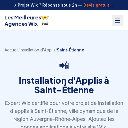
Aller au contenu
⚡ Projet Wix ? Réponse sous 2h —
Devis gratuit →
Les Meilleures
Agences Wix
Accueil
/
Installation d'Applis
/
Saint-Étienne
📲
Installation d'Applis
à
Saint-Étienne
Expert Wix certifié pour votre projet de
installation
d'applis
à
Saint-Étienne
,
ville dynamique de la
région Auvergne-Rhône-Alpes
.
Ajoutez les
bonnes applications à votre site Wix,