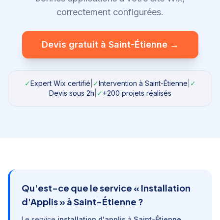
correctement configurées.
Devis gratuit à
Saint-Étienne
→
✓
Expert Wix certifié
|
✓
Intervention à
Saint-Étienne
|
✓
Devis sous 2h
|
✓
+200 projets réalisés
Qu'est-ce que le service «
Installation
d'Applis
» à
Saint-Étienne
?
Le service
installation d'applis
à
Saint-Étienne