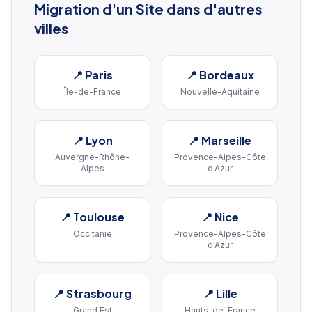
Migration d'un Site
dans d'autres
villes
📍
Paris
📍
Bordeaux
Île-de-France
Nouvelle-Aquitaine
📍
Lyon
📍
Marseille
Auvergne-Rhône-
Provence-Alpes-Côte
Alpes
d'Azur
📍
Toulouse
📍
Nice
Occitanie
Provence-Alpes-Côte
d'Azur
📍
Strasbourg
📍
Lille
Grand Est
Hauts-de-France