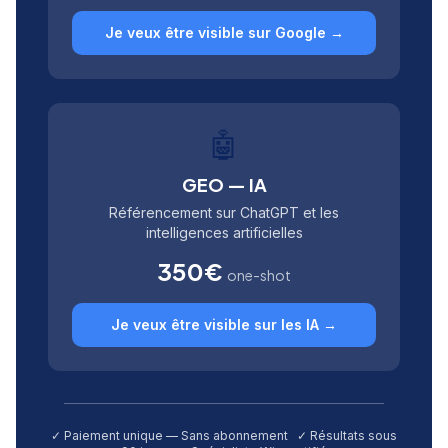
Je veux être visible sur Google →
🤖
GEO — IA
Référencement sur ChatGPT et les
intelligences artificielles
350€
one-shot
Je veux être visible sur les IA →
✓ Paiement unique — Sans abonnement ✓ Résultats sous