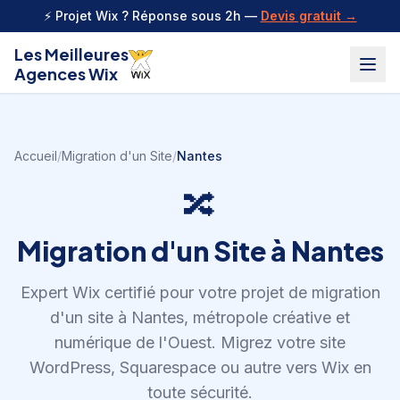
Aller au contenu
⚡ Projet Wix ? Réponse sous 2h —
Devis gratuit →
Les Meilleures
Agences Wix
Accueil
/
Migration d'un Site
/
Nantes
🔀
Migration d'un Site
à
Nantes
Expert Wix certifié pour votre projet de
migration
d'un site
à
Nantes
,
métropole créative et
numérique de l'Ouest
.
Migrez votre site
WordPress, Squarespace ou autre vers Wix en
toute sécurité.