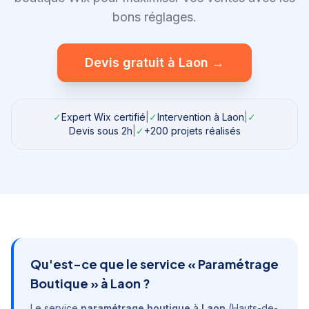
bons réglages.
Devis gratuit à
Laon
→
✓
Expert Wix certifié
|
✓
Intervention à
Laon
|
✓
Devis sous 2h
|
✓
+200 projets réalisés
Qu'est-ce que le service «
Paramétrage
Boutique
» à
Laon
?
Le service
paramétrage boutique
à
Laon
(
Hauts-de-