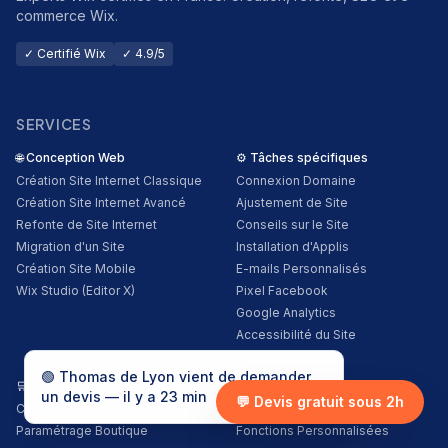
commerce Wix.
✓ Certifié Wix
✓ 4.9/5
SERVICES
🌐
Conception Web
⚙️
Tâches spécifiques
Création Site Internet Classique
Connexion Domaine
Création Site Internet Avancé
Ajustement de Site
Refonte de Site Internet
Conseils sur le Site
Migration d'un Site
Installation d'Applis
Création Site Mobile
E-mails Personnalisés
Wix Studio (Editor X)
Pixel Facebook
Google Analytics
Accessibilité du Site
Menu Restaurant
🟢
Thomas
de
Lyon
vient de demander
🛒
Boutique en ligne
💻
Développement Web
un devis — il y a
23
min
💬 Devis gratuit sous 2h
Création Site E-commerce
Conseils sur le Code
Paramétrage Boutique
Fonctions Personnalisées