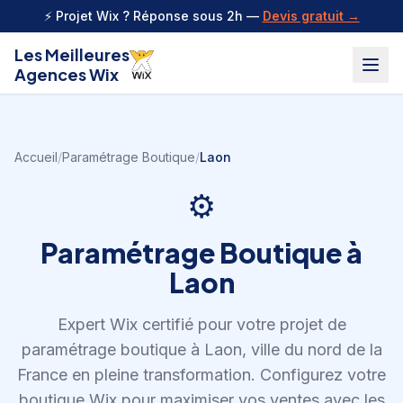
Aller au contenu
⚡ Projet Wix ? Réponse sous 2h —
Devis gratuit →
Les Meilleures
Agences Wix
Accueil
/
Paramétrage Boutique
/
Laon
⚙️
Paramétrage Boutique
à
Laon
Expert Wix certifié pour votre projet de
paramétrage boutique
à
Laon
,
ville du nord de la
France en pleine transformation
.
Configurez votre
boutique Wix pour maximiser vos ventes avec les