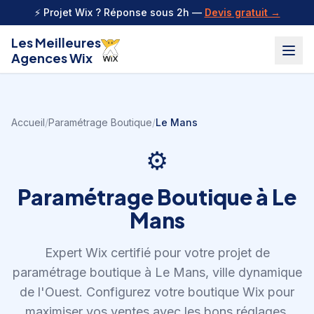
Aller au contenu
⚡ Projet Wix ? Réponse sous 2h —
Devis gratuit →
Les Meilleures
Agences Wix
Accueil
/
Paramétrage Boutique
/
Le Mans
⚙️
Paramétrage Boutique
à
Le
Mans
Expert Wix certifié pour votre projet de
paramétrage boutique
à
Le Mans
,
ville dynamique
de l'Ouest
.
Configurez votre boutique Wix pour
maximiser vos ventes avec les bons réglages.