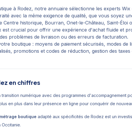
tique
à
Rodez
, notre annuaire sélectionne les experts Wix 
 traité avec la même exigence de qualité, que vous soyez u
de
Centre historique, Bourran, Onet-le-Château, Saint-Éloi
o
est crucial pour offrir une expérience d'achat fluide et p
es problèmes de livraison ou des erreurs de facturation.
tre boutique : moyens de paiement sécurisés, modes de li
alisés, promotions et codes de réduction, gestion des taxes 
dez
en chiffres
 transition numérique avec des programmes d'accompagnement pou
 plus en plus dans leur présence en ligne pour conquérir de nouve
métrage boutique
adapté aux spécificités de
Rodez
est un investi
n
Occitanie
.