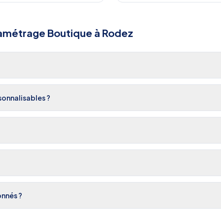
amétrage Boutique
à
Rodez
onnalisables ?
onnés ?