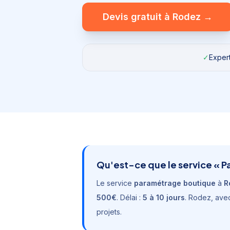
Devis gratuit à
Rodez
→
✓
Expert
Qu'est-ce que le service «
P
Le service
paramétrage boutique
à
R
500€
. Délai :
5 à 10 jours
.
Rodez
, av
projets.