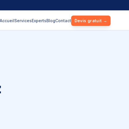
Accueil
Services
Experts
Blog
Contact
Devis gratuit →
z