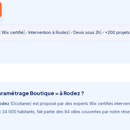
 Wix certifié
|
✓
Intervention à
Rodez
|
✓
Devis sous 2h
|
✓
+200 projets
aramétrage Boutique
» à
Rodez
?
odez
(
Occitanie
) est proposé par des experts Wix certifiés intervena
ec
24 000 habitants
, fait partie des 94 villes couvertes par notre ré