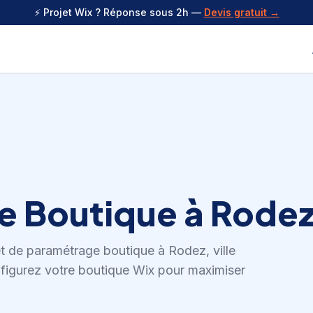
⚡ Projet Wix ? Réponse sous 2h —
Devis gratuit →
e Boutique
à
Rode
et de
paramétrage boutique
à
Rodez
,
ville
figurez votre boutique Wix pour maximiser
.