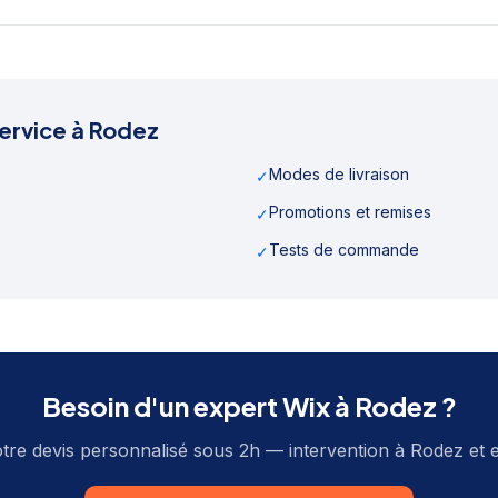
ervice à
Rodez
Modes de livraison
✓
Promotions et remises
✓
Tests de commande
✓
Besoin d'un expert Wix à
Rodez
?
tre devis personnalisé sous 2h — intervention à
Rodez
et 