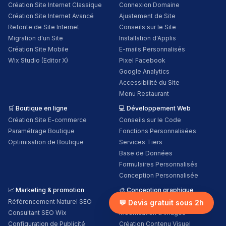
Création Site Internet Classique
Connexion Domaine
Création Site Internet Avancé
Ajustement de Site
Refonte de Site Internet
Conseils sur le Site
Migration d'un Site
Installation d'Applis
Création Site Mobile
E-mails Personnalisés
Wix Studio (Editor X)
Pixel Facebook
Google Analytics
Accessibilité du Site
Menu Restaurant
🛒
Boutique en ligne
💻
Développement Web
Création Site E-commerce
Conseils sur le Code
Paramétrage Boutique
Fonctions Personnalisées
Optimisation de Boutique
Services Tiers
Base de Données
Formulaires Personnalisés
Conception Personnalisée
📈
Marketing & promotion
🎨
Conception graphique
Référencement Naturel SEO
Logo Personnalisé
💬 Devis gratuit sous 2h
Consultant SEO Wix
Modification d'Images
Configuration de Publicité
Création Contenu Visuel