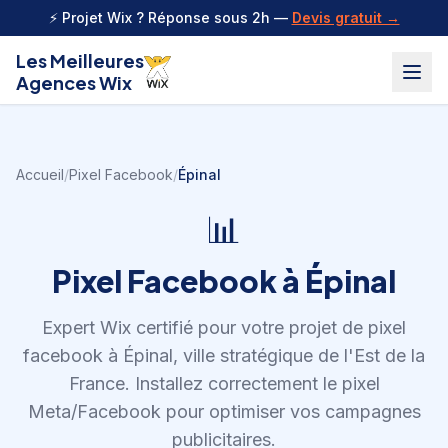
Aller au contenu
⚡ Projet Wix ? Réponse sous 2h —
Devis gratuit →
Les Meilleures
Agences Wix
Accueil
/
Pixel Facebook
/
Épinal
📊
Pixel Facebook
à
Épinal
Expert Wix certifié pour votre projet de
pixel
facebook
à
Épinal
,
ville stratégique de l'Est de la
France
.
Installez correctement le pixel
Meta/Facebook pour optimiser vos campagnes
publicitaires.