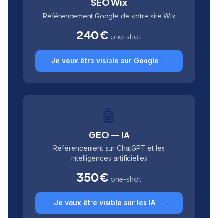
SEO Wix
Référencement Google de votre site Wix
240€
one-shot
Je veux être visible sur Google →
🤖
GEO — IA
Référencement sur ChatGPT et les
intelligences artificielles
350€
one-shot
Je veux être visible sur les IA →