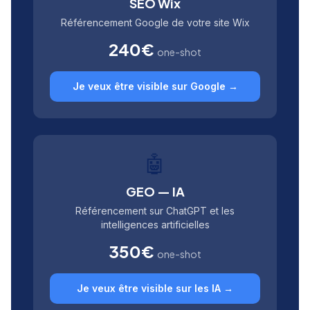
SEO Wix
Référencement Google de votre site Wix
240€
one-shot
Je veux être visible sur Google →
🤖
GEO — IA
Référencement sur ChatGPT et les
intelligences artificielles
350€
one-shot
Je veux être visible sur les IA →