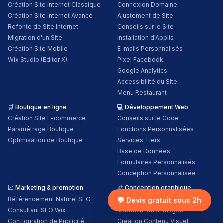
Création Site Internet Classique
Connexion Domaine
Création Site Internet Avancé
Ajustement de Site
Refonte de Site Internet
Conseils sur le Site
Migration d'un Site
Installation d'Applis
Création Site Mobile
E-mails Personnalisés
Wix Studio (Editor X)
Pixel Facebook
Google Analytics
Accessibilité du Site
Menu Restaurant
🛒
Boutique en ligne
💻
Développement Web
Création Site E-commerce
Conseils sur le Code
Paramétrage Boutique
Fonctions Personnalisées
Optimisation de Boutique
Services Tiers
Base de Données
Formulaires Personnalisés
Conception Personnalisée
📈
Marketing & promotion
🎨
Conception graphique
Référencement Naturel SEO
Logo Personnalisé
💬 Devis gratuit sous 2h
Consultant SEO Wix
Modification d'Images
Configuration de Publicité
Création Contenu Visuel