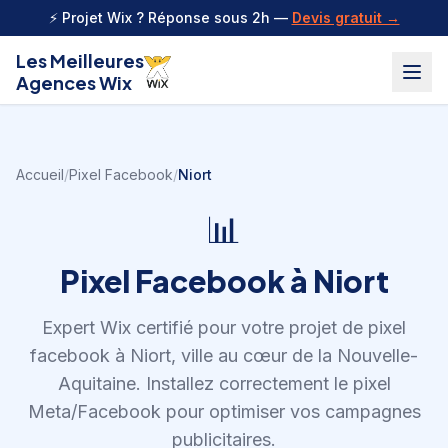
Aller au contenu
⚡ Projet Wix ? Réponse sous 2h —
Devis gratuit →
Les Meilleures
Agences Wix
Accueil
/
Pixel Facebook
/
Niort
📊
Pixel Facebook
à
Niort
Expert Wix certifié pour votre projet de
pixel
facebook
à
Niort
,
ville au cœur de la Nouvelle-
Aquitaine
.
Installez correctement le pixel
Meta/Facebook pour optimiser vos campagnes
publicitaires.