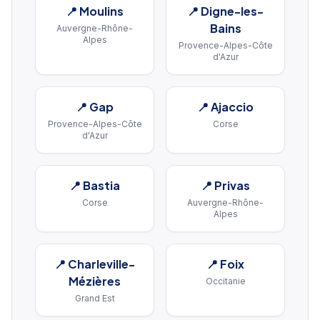
📍
Moulins
📍
Digne-les-
Bains
Auvergne-Rhône-
Alpes
Provence-Alpes-Côte
d'Azur
📍
Gap
📍
Ajaccio
Provence-Alpes-Côte
Corse
d'Azur
📍
Bastia
📍
Privas
Corse
Auvergne-Rhône-
Alpes
📍
Charleville-
📍
Foix
Mézières
Occitanie
Grand Est