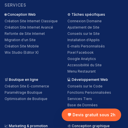
SERVICES
🌐
Conception Web
⚙️
Tâches spécifiques
Création Site Internet Classique
Connexion Domaine
Création Site Internet Avancé
Ajustement de Site
Refonte de Site Internet
Conseils sur le Site
Migration d'un Site
Installation d'Applis
Création Site Mobile
E-mails Personnalisés
Wix Studio (Editor X)
Pixel Facebook
Google Analytics
Accessibilité du Site
Menu Restaurant
🛒
Boutique en ligne
💻
Développement Web
Création Site E-commerce
Conseils sur le Code
Paramétrage Boutique
Fonctions Personnalisées
Optimisation de Boutique
Services Tiers
Base de Données
Formulaires Personnalisés
💬 Devis gratuit sous 2h
Conception Personnalisée
📈
Marketing & promotion
🎨
Conception graphique