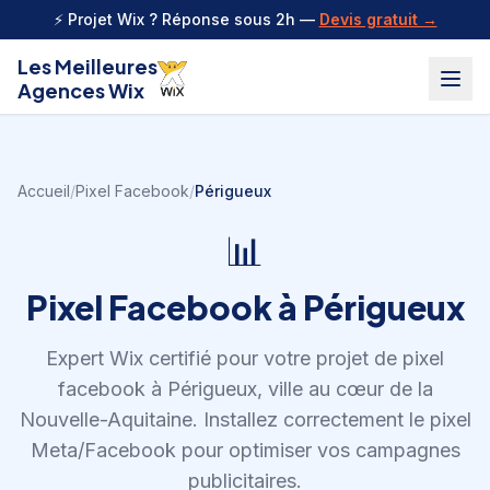
Aller au contenu
⚡ Projet Wix ? Réponse sous 2h —
Devis gratuit →
Les Meilleures
Agences Wix
Accueil
/
Pixel Facebook
/
Périgueux
📊
Pixel Facebook
à
Périgueux
Expert Wix certifié pour votre projet de
pixel
facebook
à
Périgueux
,
ville au cœur de la
Nouvelle-Aquitaine
.
Installez correctement le pixel
Meta/Facebook pour optimiser vos campagnes
publicitaires.