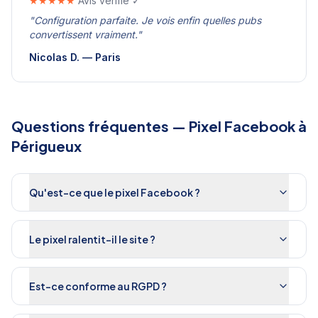
★★★★★
Avis vérifié ✓
"
Configuration parfaite. Je vois enfin quelles pubs
convertissent vraiment.
"
Nicolas D.
—
Paris
Questions fréquentes —
Pixel Facebook
à
Périgueux
Qu'est-ce que le pixel Facebook ?
Le pixel ralentit-il le site ?
Est-ce conforme au RGPD ?