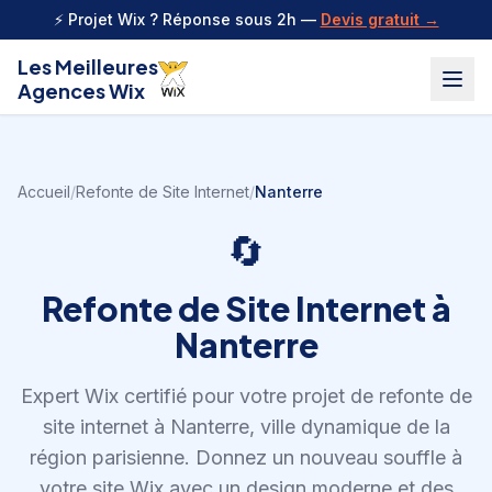
Aller au contenu
⚡ Projet Wix ? Réponse sous 2h —
Devis gratuit →
Les Meilleures
Agences Wix
Accueil
/
Refonte de Site Internet
/
Nanterre
🔄
Refonte de Site Internet
à
Nanterre
Expert Wix certifié pour votre projet de
refonte de
site internet
à
Nanterre
,
ville dynamique de la
région parisienne
.
Donnez un nouveau souffle à
votre site Wix avec un design moderne et des