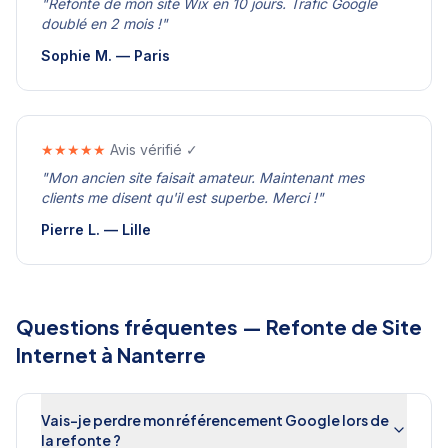
"
Refonte de mon site Wix en 10 jours. Trafic Google
doublé en 2 mois !
"
Sophie M.
—
Paris
★★★★★
Avis vérifié ✓
"
Mon ancien site faisait amateur. Maintenant mes
clients me disent qu'il est superbe. Merci !
"
Pierre L.
—
Lille
Questions fréquentes —
Refonte de Site
Internet
à
Nanterre
Vais-je perdre mon référencement Google lors de
la refonte ?