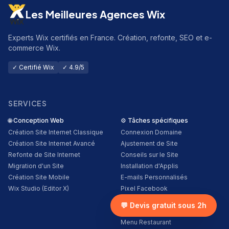
Les Meilleures Agences Wix
Experts Wix certifiés en France. Création, refonte, SEO et e-
commerce Wix.
✓ Certifié Wix
✓ 4.9/5
SERVICES
🌐
Conception Web
⚙️
Tâches spécifiques
Création Site Internet Classique
Connexion Domaine
Création Site Internet Avancé
Ajustement de Site
Refonte de Site Internet
Conseils sur le Site
Migration d'un Site
Installation d'Applis
Création Site Mobile
E-mails Personnalisés
Wix Studio (Editor X)
Pixel Facebook
Google Analytics
💬 Devis gratuit sous 2h
Accessibilité du Site
Menu Restaurant