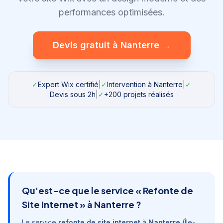
performances optimisées.
Devis gratuit à
Nanterre
→
✓
Expert Wix certifié
|
✓
Intervention à
Nanterre
|
✓
Devis sous 2h
|
✓
+200 projets réalisés
Qu'est-ce que le service «
Refonte de
Site Internet
» à
Nanterre
?
Le service
refonte de site internet
à
Nanterre
(
Île-