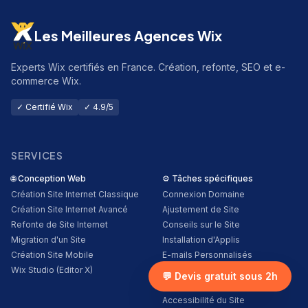
Les Meilleures Agences Wix
Experts Wix certifiés en France. Création, refonte, SEO et e-
commerce Wix.
✓ Certifié Wix
✓ 4.9/5
SERVICES
🌐
Conception Web
⚙️
Tâches spécifiques
Création Site Internet Classique
Connexion Domaine
Création Site Internet Avancé
Ajustement de Site
Refonte de Site Internet
Conseils sur le Site
Migration d'un Site
Installation d'Applis
Création Site Mobile
E-mails Personnalisés
🟢
Thomas
de
Lyon
vient de demander
Wix Studio (Editor X)
Pixel Facebook
un devis — il y a
23
min
💬 Devis gratuit sous 2h
Google Analytics
Accessibilité du Site