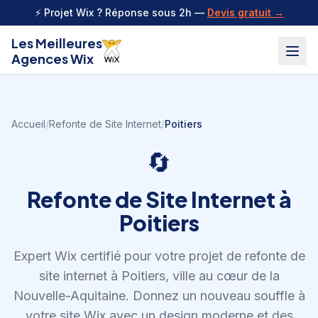
Aller au contenu
⚡ Projet Wix ? Réponse sous 2h —
Devis gratuit →
Les Meilleures
Agences Wix
Accueil
/
Refonte de Site Internet
/
Poitiers
🔄
Refonte de Site Internet
à
Poitiers
Expert Wix certifié pour votre projet de
refonte de
site internet
à
Poitiers
,
ville au cœur de la
Nouvelle-Aquitaine
.
Donnez un nouveau souffle à
votre site Wix avec un design moderne et des