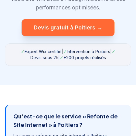
performances optimisées.
Devis gratuit à
Poitiers
→
✓
Expert Wix certifié
|
✓
Intervention à
Poitiers
|
✓
Devis sous 2h
|
✓
+200 projets réalisés
Qu'est-ce que le service «
Refonte de
Site Internet
» à
Poitiers
?
Le service
refonte de site internet
à
Poitiers