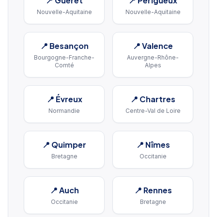
📍
Guéret
📍
Périgueux
Nouvelle-Aquitaine
Nouvelle-Aquitaine
📍
Besançon
📍
Valence
Bourgogne-Franche-
Auvergne-Rhône-
Comté
Alpes
📍
Évreux
📍
Chartres
Normandie
Centre-Val de Loire
📍
Quimper
📍
Nîmes
Bretagne
Occitanie
📍
Auch
📍
Rennes
Occitanie
Bretagne