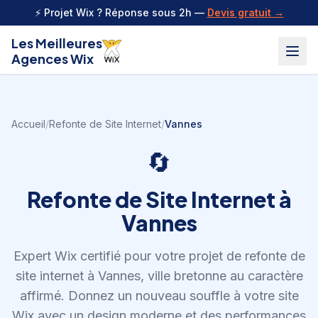
Aller au contenu
⚡ Projet Wix ? Réponse sous 2h —
Devis gratuit →
Les Meilleures
Agences Wix
Accueil
/
Refonte de Site Internet
/
Vannes
🔄
Refonte de Site Internet
à
Vannes
Expert Wix certifié pour votre projet de
refonte de
site internet
à
Vannes
,
ville bretonne au caractère
affirmé
.
Donnez un nouveau souffle à votre site
Wix avec un design moderne et des performances