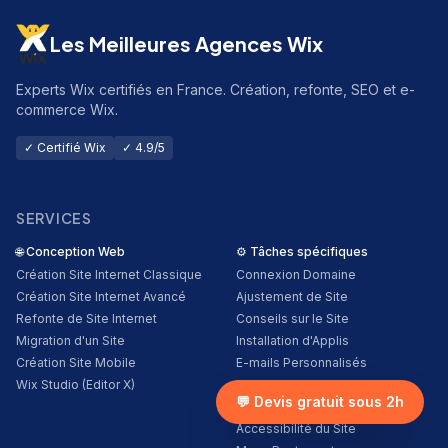
Les Meilleures Agences Wix
Experts Wix certifiés en France. Création, refonte, SEO et e-
commerce Wix.
✓ Certifié Wix
✓ 4.9/5
SERVICES
🌐
Conception Web
⚙️
Tâches spécifiques
Création Site Internet Classique
Connexion Domaine
Création Site Internet Avancé
Ajustement de Site
Refonte de Site Internet
Conseils sur le Site
Migration d'un Site
Installation d'Applis
Création Site Mobile
E-mails Personnalisés
Wix Studio (Editor X)
Pixel Facebook
💬 Devis gratuit sous 2h
Google Analytics
Accessibilité du Site