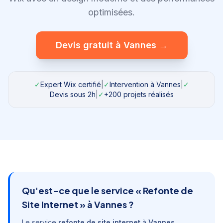
optimisées.
Devis gratuit à
Vannes
→
✓
Expert Wix certifié
|
✓
Intervention à
Vannes
|
✓
Devis sous 2h
|
✓
+200 projets réalisés
Qu'est-ce que le service «
Refonte de
Site Internet
» à
Vannes
?
Le service
refonte de site internet
à
Vannes