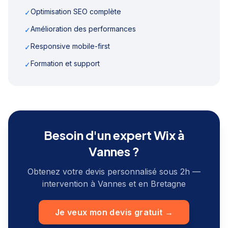
Optimisation SEO complète
✓
Amélioration des performances
✓
Responsive mobile-first
✓
Formation et support
✓
Besoin d'un expert Wix à
Vannes
?
Obtenez votre devis personnalisé sous 2h —
intervention à
Vannes
et en
Bretagne
Je veux mon devis gratuit →